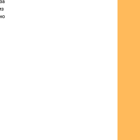
за
из
ьно