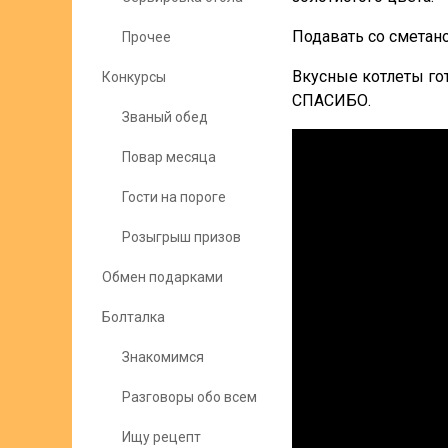
Подавать со сметано
Прочее
Вкусные котлеты гот
Конкурсы
СПАСИБО.
Званый обед
Повар месяца
Гости на пороге
Розыгрыш призов
Обмен подарками
Болталка
Знакомимся
Разговоры обо всем
Ищу рецепт