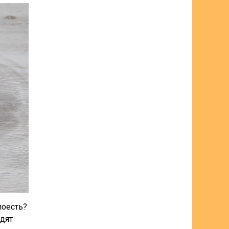
поесть?
едят