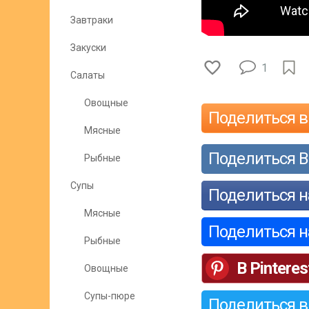
Завтраки
Закуски
1
Салаты
Овощные
Поделиться в
Мясные
Поделиться В
Рыбные
Супы
Поделиться н
Мясные
Поделиться 
Рыбные
В Pinteres
Овощные
Супы-пюре
Поделиться в