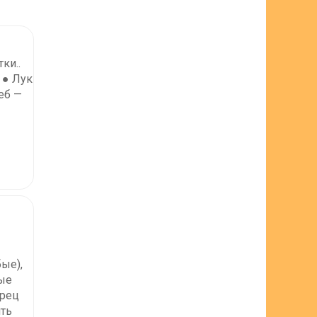
ки..
 ● Лук
еб —
ые),
ные
ерец
ять