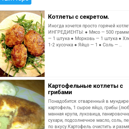
Котлеты с секретом.
Иногда хочется просто горячей котлет
ИНГРЕДИЕНТЫ: ● Мясо — 500 грамм
— 1 штука ● Морковь — 1 штука ● Хл
1-2 кусочка ● Яйцо — 1 ● Соль — ...
Картофельные котлеты с
грибами
Понадобится: отваренный в мундире
картофель, 1 сырое яйцо, грибы (люб
манная крупа, луковица, панировоч
сухари, подсолнечное масло, соль, п
по вкусу.Картофель очистить и разм