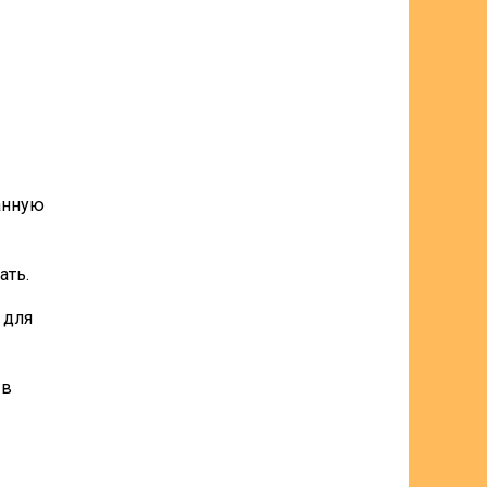
анную
ать.
 для
 в