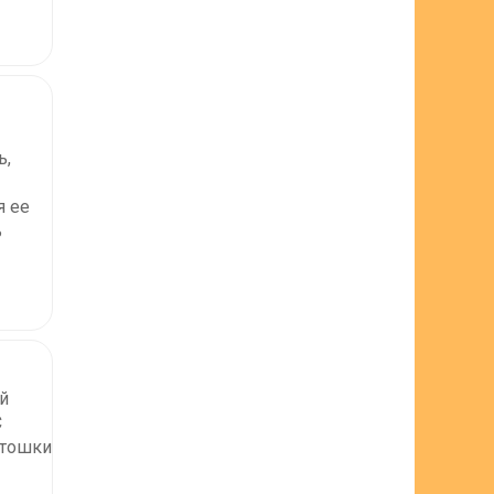
ь,
я ее
ь
й
С
ртошки