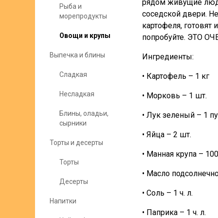
рядом живущие люди.
Рыба и
соседской двери. Не
морепродукты
картофеля, готовят 
Овощи и крупы
попробуйте. ЭТО ОЧ
Выпечка и блины
Ингредиенты:
Сладкая
• Картофель – 1 кг
Несладкая
• Морковь – 1 шт.
Блины, оладьи,
• Лук зеленый – 1 п
сырники
• Яйца – 2 шт.
Торты и десерты
• Манная крупа – 10
Торты
• Масло подсолнечное
Десерты
• Соль – 1 ч. л.
Напитки
• Паприка – 1 ч. л.