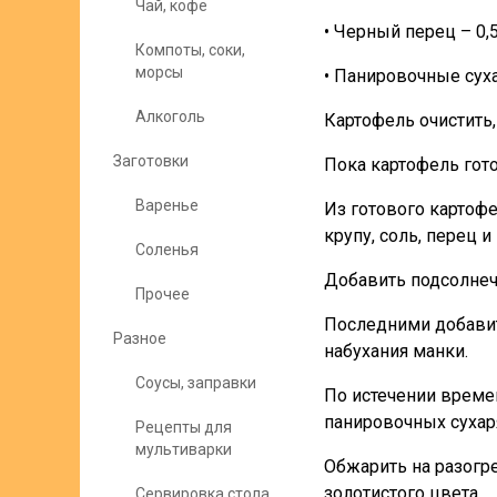
Чай, кофе
• Черный перец – 0,5 
Компоты, соки,
морсы
• Панировочные сух
Алкоголь
Картофель очистить,
Заготовки
Пока картофель гото
Варенье
Из готового картоф
крупу, соль, перец 
Соленья
Добавить подсолнеч
Прочее
Последними добавит
Разное
набухания манки.
Соусы, заправки
По истечении време
панировочных сухар
Рецепты для
мультиварки
Обжарить на разогре
золотистого цвета.
Сервировка стола