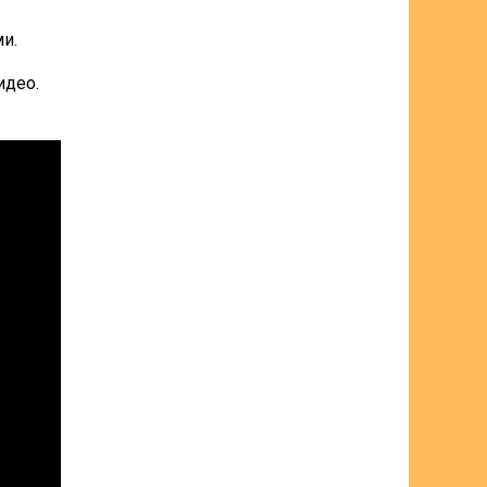
и.
идео.