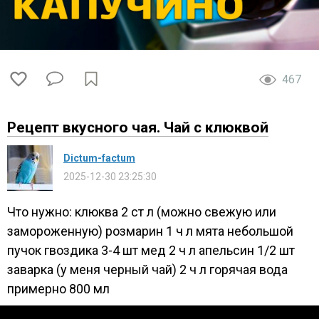
467
Рецепт вкусного чая. Чай с клюквой
Dictum-factum
2025-12-30 23:25:30
Что нужно: клюква 2 ст л (можно свежую или
замороженную) розмарин 1 ч л мята небольшой
пучок гвоздика 3-4 шт мед 2 ч л апельсин 1/2 шт
заварка (у меня черный чай) 2 ч л горячая вода
примерно 800 мл