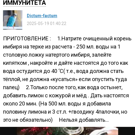
ИММУНИТЕТА
Dictum-factum
2025-05-19 01:40:22
ПРИГОТОВЛЕНИЕ : ⠀ 1.Натрите очищенный корень
имбиря на терке из расчета - 250 мл. воды на 1
столовую ложку натертого имбиря, залейте
кипятком , накройте и дайте настоятся до того как
вода остудится до 40 ‘С( т.е., вода должна стать
тёплой, не должна «кусаться» если опустить туда
палец) ⠀ 2.Только после того, как вода остынет,
добавить лимон с кожурой и мёд . Дать настоятся
около 20 мин. (На 500 мл. воды я добавила
половину лимона и 3 ст.л. +гвоздику 4палочки, но
это не обязательно) ⠀ Нельзя добавлять...