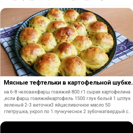
Мясные тефтельки в картофельной шубке.
на 6-8 человекфарш говяжий 800 г1 сырая картофелина
,если фарш говяжийкартофель 1500 глук белый 1 штлук
зеленый 2-3 веточки3 яйцасливочное масло 50
гпетрушка, укроп по 1 пучкучеснок 2 зубочкатвердый с...