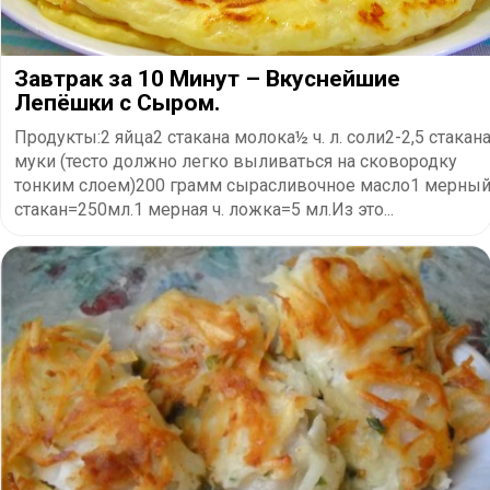
Завтрак за 10 Минут – Вкуснейшие
Лепёшки с Сыром.
Продукты:2 яйца2 стакана молока½ ч. л. соли2-2,5 стакан
муки (тесто должно легко выливаться на сковородку
тонким слоем)200 грамм сырасливочное масло1 мерны
стакан=250мл.1 мерная ч. ложка=5 мл.Из это...