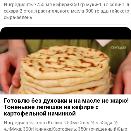
Ингредиенты:-250 мл кефира-350 гр муки-1 ч.л соли-1 .л
сахара-2 стол.л растительного масла-300 гр адыгейского
сыра-зелень
Готовлю без духовки и на масле не жарю!
Тоненькие лепешки на кефире с
картофельной начинкой
Ингредиенты:Тесто:Кефир: 250млСоль: ½ ч.лСода: ½
ч.лМука: 300гНачинка:Картофель: 350г (очищенный)Сыр