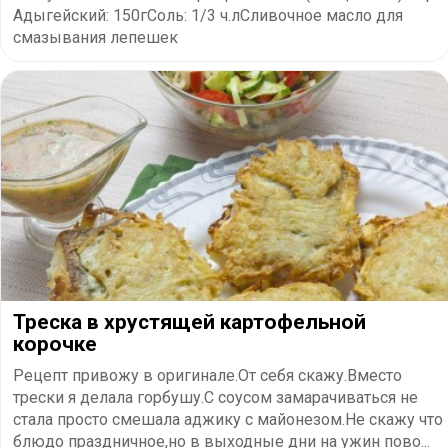
Адыгейский: 150гСоль: 1/3 ч.лСливочное масло для
смазывания лепешек
​Треска в хрустящей картофельной
корочке
Рецепт привожу в оригинале.От себя скажу.Вместо
трески я делала горбушу.С соусом замарачиваться не
стала просто смешала аджику с майонезом.Не скажу что
блюдо праздничное,но в выходные дни на ужин пово...