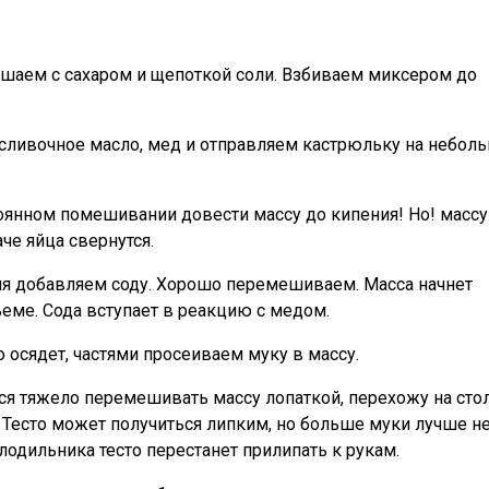
ешаем с сахаром и щепоткой соли. Взбиваем миксером до
сливочное масло, мед и отправляем кастрюльку на небол
оянном помешивании довести массу до кипения! Но! массу
аче яйца свернутся.
ня добавляем соду. Хорошо перемешиваем. Масса начнет
еме. Сода вступает в реакцию с медом.
 осядет, частями просеиваем муку в массу.
ся тяжело перемешивать массу лопаткой, перехожу на стол
Тесто может получиться липким, но больше муки лучше н
лодильника тесто перестанет прилипать к рукам.