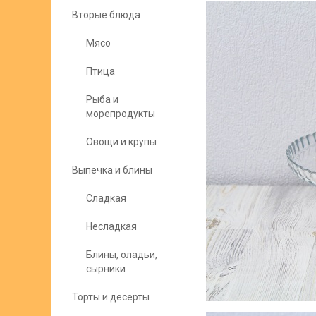
Вторые блюда
Мясо
Птица
Рыба и
морепродукты
Овощи и крупы
Выпечка и блины
Сладкая
Несладкая
Блины, оладьи,
сырники
Торты и десерты