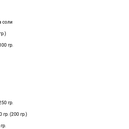
а соли
р.)
00 гр.
50 гр.
гр. (200 гр.)
гр.