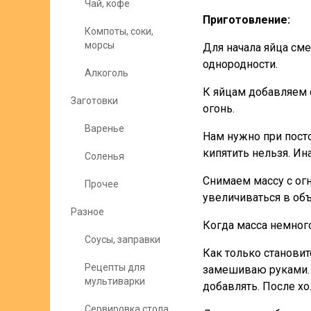
Чай, кофе
Приготовление:
Компоты, соки,
морсы
Для начала яйца см
однородности.
Алкоголь
К яйцам добавляем 
Заготовки
огонь.
Варенье
Нам нужно при пост
кипятить нельзя. Ин
Соленья
Снимаем массу с ог
Прочее
увеличиваться в объ
Разное
Когда масса немного
Соусы, заправки
Как только становит
Рецепты для
замешиваю руками. 
мультиварки
добавлять. После хо
Сервировка стола