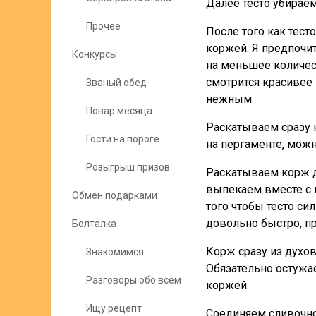
Далее тесто убираем
Прочее
После того как тест
коржей. Я предпочит
Конкурсы
на меньшее количест
смотрится красивее
Званый обед
нежным.
Повар месяца
Раскатываем сразу н
Гости на пороге
на пергаменте, мож
Розыгрыш призов
Раскатываем корж д
выпекаем вместе с 
Обмен подарками
того чтобы тесто си
довольно быстро, п
Болталка
Корж сразу из духов
Знакомимся
Обязательно остужа
Разговоры обо всем
коржей.
Ищу рецепт
Соединяем сливочно