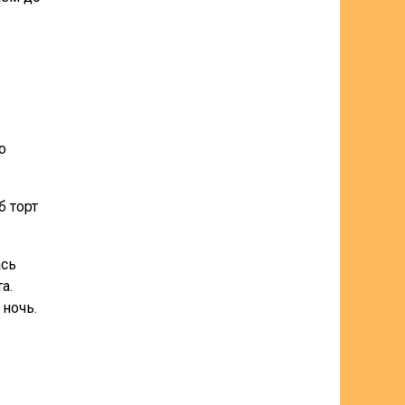
о
б торт
ась
а.
 ночь.