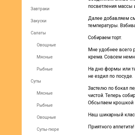
посветления массы и
Завтраки
Далее добавляем см
Закуски
температуры. Взбив
Салаты
Собираем торт.
Овощные
Мне удобнее всего 
крема. Совсем немно
Мясные
На дно формы или та
Рыбные
не ездил по посуде.
Супы
Застелю по бокал пе
Мясные
чистой. Теперь соби
Обсыпаем крошкой и 
Рыбные
Наш шикарный класс
Овощные
Приятного аппетита!
Супы-пюре