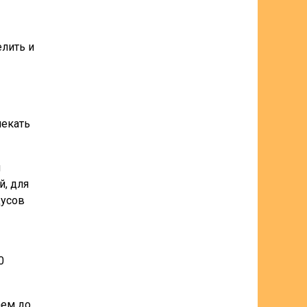
елить и
пекать
и
й, для
дусов
0
аем до