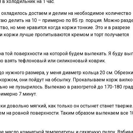
 в холодильник на 1 час.
о охладилось достаем и делим на необходимое количество
аю делить на 10 – примерно по 85 гр. порция. Можно разд
во, но мне нравится когда коржи тонкие. Это и в разрезе
 и коржи лучше пропитываются кремом и торт получается
а той поверхности на которой будем выпекать. Я буду вы
но взять тефлоновый или силиконовый коврик.
о нужного размера, у меня диаметр кольца 20 см. Обрезк
коржом, они пойдут на обсыпку. Прокалываем корж вилко
льно не пузырилось. Выпекаю в разогретой до 170-180 гра
римерно 7 минут.
ки довольно мягкий, как только он остынет станет тверже.
ем на ровной поверхности. Таким образом выпекаем все 1
е масло комнатной температуры и сахарную пудру. Взбив