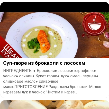
Суп-пюре из брокколи с лососем
ИНГРЕДИЕНТЫ:● Брокколи● лосось● картофель●
чеснок● сливки● букет гарни● лук● смесь перцев●
оливковое масло● сливочное
маслоПРИГОТОВЛЕНИЕ:Разделяем брокколи. Мелко
нарезаем лук и чеснок. Чистим и нарез...