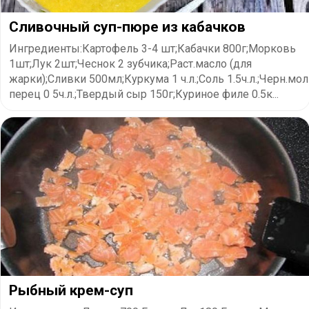
Сливочный суп-пюре из кабачков
Ингредиенты:Картофель 3-4 шт;Кабачки 800г;Морковь
1шт;Лук 2шт;Чеснок 2 зубчика;Раст.масло (для
жарки);Сливки 500мл;Куркума 1 ч.л.;Соль 1.5ч.л.;Черн.мол
перец 0 5ч.л.;Твердый сыр 150г;Куриное филе 0.5к...
Рыбный крем-суп