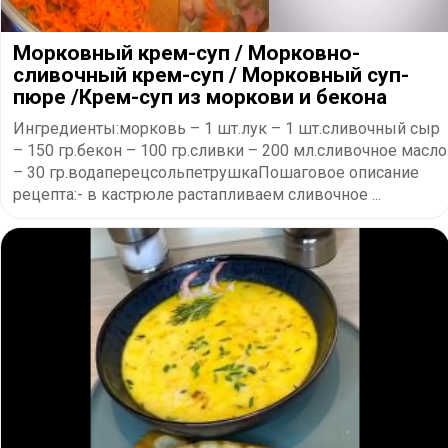
Морковный крем-суп / Морковно-
сливочный крем-суп / Морковный суп-
пюре /Крем-суп из моркови и бекона
Ингредиенты:морковь – 1 шт.лук – 1 шт.сливочный сыр
– 150 гр.бекон – 100 гр.сливки – 200 мл.сливочное масло
– 30 гр.водаперецсольпетрушкаПошаговое описание
рецепта:- в кастрюле растапливаем сливочное ...