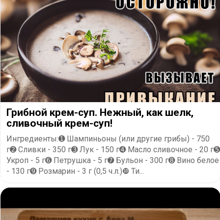
Грибной крем-суп. Нежный, как шелк,
сливочный крем-суп!
Ингредиенты:➊ Шампиньоны (или другие грибы) - 750
г➋ Сливки - 350 г➌ Лук - 150 г➍ Масло сливочное - 20 г➎
Укроп - 5 г➏ Петрушка - 5 г➐ Бульон - 300 г➑ Вино белое
- 130 г➒ Розмарин - 3 г (0,5 ч.л.)❿ Ти...