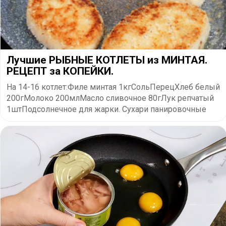
Лучшие РЫБНЫЕ КОТЛЕТЫ из МИНТАЯ.
РЕЦЕПТ за КОПЕЙКИ.
На 14-16 котлет:Филе минтая 1кгСольПерецХлеб белый
200гМолоко 200млМасло сливочное 80гЛук репчатый
1штПодсолнечное для жарки. Сухари панировочные