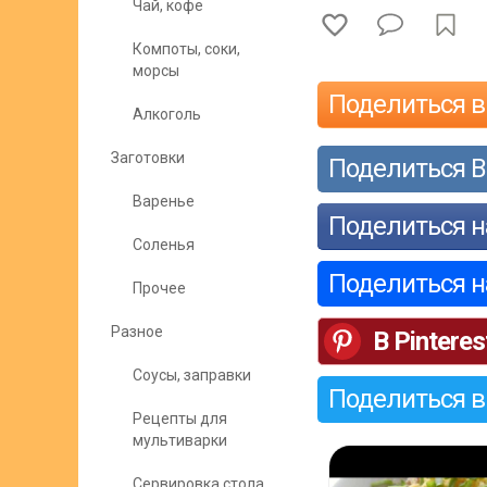
Чай, кофе
Компоты, соки,
морсы
Поделиться в
Алкоголь
Заготовки
Поделиться В
Варенье
Поделиться н
Соленья
Поделиться 
Прочее
Разное
В Pinteres
Соусы, заправки
Поделиться в
Рецепты для
мультиварки
Сервировка стола