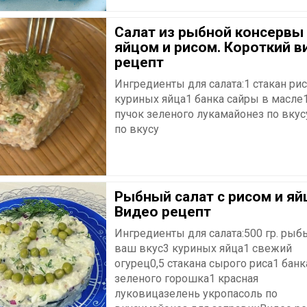
Салат из рыбной консервы 
яйцом и рисом. Короткий в
рецепт
Ингредиенты для салата:1 стакан ри
куриных яйца1 банка сайры в масле
пучок зеленого лукамайонез по вкус
по вкусу
Рыбный салат с рисом и яй
Видео рецепт
Ингредиенты для салата:500 гр. рыб
ваш вкус3 куриных яйца1 свежий
огурец0,5 стакана сырого риса1 банк
зеленого горошка1 красная
луковицазелень укропасоль по