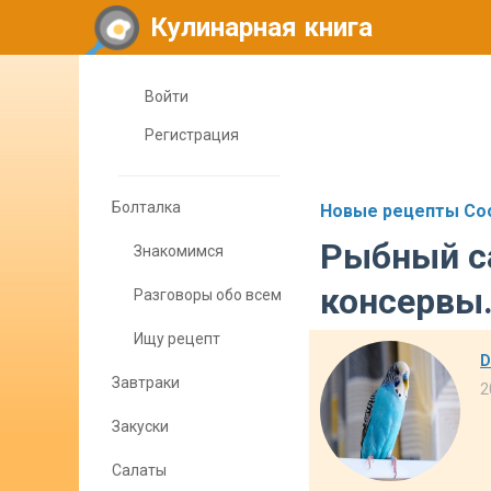
Кулинарная книга
Войти
Регистрация
Болталка
Новые рецепты Cook
Рыбный са
Знакомимся
консервы
Разговоры обо всем
Ищу рецепт
D
Завтраки
2
Закуски
Салаты