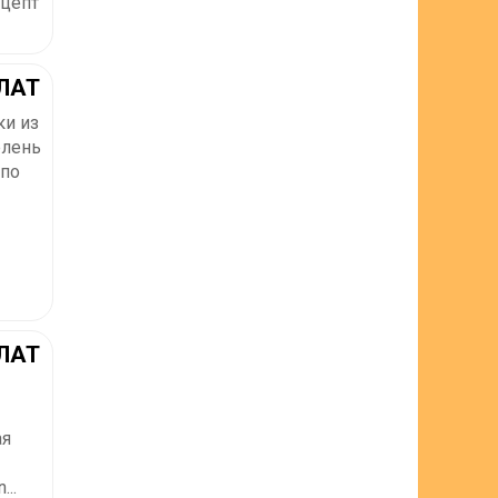
ецепт
ЛАТ
ки из
елень
 по
ЛАТ
ая
..