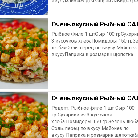
вкусумайонез для заправкиВидео р
...
Очень вкусный Рыбный СА
Рыбное Филе 1 штСыр 100 грСухари
3 кусочков хлебаПомидоры 150 грЗ
любаяСоль, перец по вкусу Майонез
вкусуПаприка и розмарин щепотка
Очень вкусный Рыбный СА
Рецепт: Рыбное филе 1 шт Сыр 100
гр Сухарики из 3 кусочков
хлеба Помидоры 150 гр Зелень люб
Соль, перец по вкусу Майонез по
вкусу Паприка и розмарин щепотка&n.