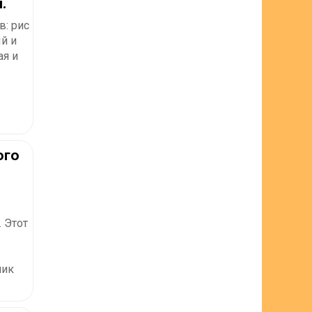
.
в: рис
й и
ая и
ого
 Этот
чик