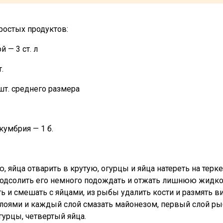
простых продуктов:
 — 3 ст. л
.
шт. среднего размера
кумбрия — 1 б.
ю, яйца отварить в крутую, огурцы и яйца натереть на терке
 подсолить его немного подождать и отжать лишнюю жидкос
ь и смешать с яйцами, из рыбы удалить кости и размять в
оями и каждый слой смазать майонезом, первый слой ры
огурцы, четвертый яйца.