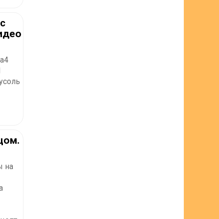
с
идео
са4
1
усоль
цом.
ы на
а