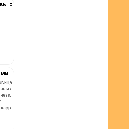
вы с
ами
овица,
анных
неза,
е
карр...