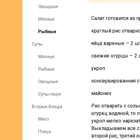
Овощные
Салат готовится из 
Мясные
круглый рис отварной
Рыбные
яйца вареные — 2 шт
Супы
свежие огурцы — 2 
Мясные
укроп
Рыбные
консервированная с
Овощные
майонез
Супы-пюре
Рис отварить с соль
Вторые блюда
огурец водяной, то
Мясо
укроп мелко нарезат
Выкладываем все сл
Птица
второй рис, третий 