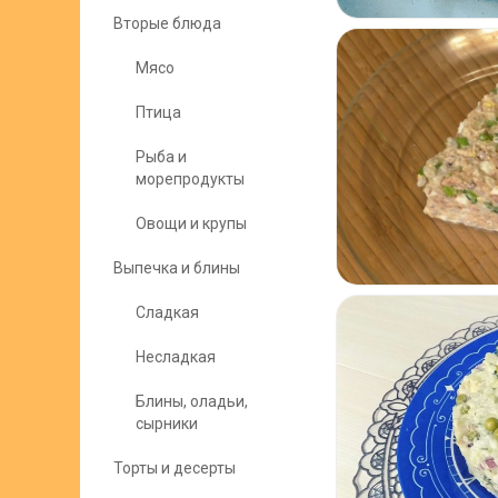
Вторые блюда
Мясо
Птица
Рыба и
морепродукты
Овощи и крупы
Выпечка и блины
Сладкая
Несладкая
Блины, оладьи,
сырники
Торты и десерты