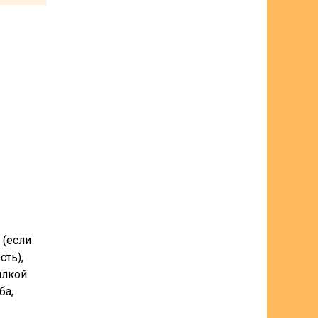
 (если
ть),
илкой.
ба,