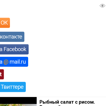
 ОК
контакте
а Facebook
на
@
mail.ru
t
 Твиттере
Рыбный салат с рисом.