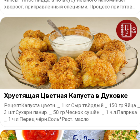
хворост, приправленный специями. Процесс приготов...
Хрустящая Цветная Капуста в Духовке
РецептКапуста цветн. _ 1 кг.Сыр твёрдый _ 150 гр.Яйца _
3 шт.Сухари панир. _ 50 гр.Чеснок сушён. _ 1 ч.л.Паприка
_ 1 ч.л.Перец чёрн.Соль*Раст. масло