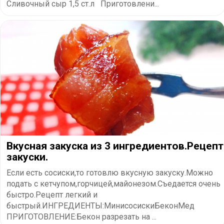
Сливочный сыр 1,5 ст.л⠀Приготовлени...
Вкусная закуска из 3 ингредиентов.Рецепт
закуски.
Если есть сосиски,то готовлю вкусную закуску.Можно
подать с кетчупом,горчицей,майонезом.Съедается очень
быстро.Рецепт легкий и
быстрый.ИНГРЕДИЕНТЫ:МинисосискиБеконМед
ПРИГОТОВЛЕНИЕ:Бекон разрезать на ...