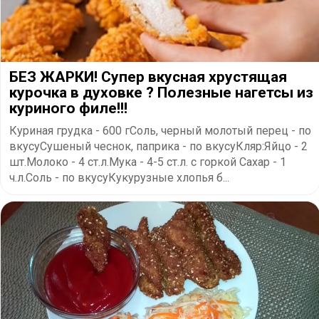
БЕЗ ЖАРКИ! Супер вкусная хрустящая
курочка в духовке ? Полезные нагетсы из
куриного филе!!!
Куриная грудка - 600 гСоль, черный молотый перец - по
вкусуСушеный чеснок, паприка - по вкусуКляр:Яйцо - 2
шт.Молоко - 4 ст.л.Мука - 4-5 ст.л. с горкой Сахар - 1
ч.л.Соль - по вкусуКукурузные хлопья б...