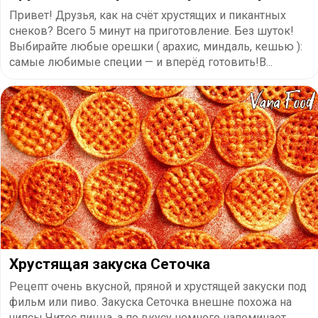
Привет! Друзья, как на счёт хрустящих и пикантных
снеков? Всего 5 минут на приготовление. Без шуток!
Выбирайте любые орешки ( арахис, миндаль, кешью ):
самые любимые специи — и вперёд готовить!В...
Хрустящая закуска Сеточка
Рецепт очень вкусной, пряной и хрустящей закуски под
фильм или пиво. Закуска Сеточка внешне похожа на
чипсы Читос пицца, а по вкусу немного напоминает