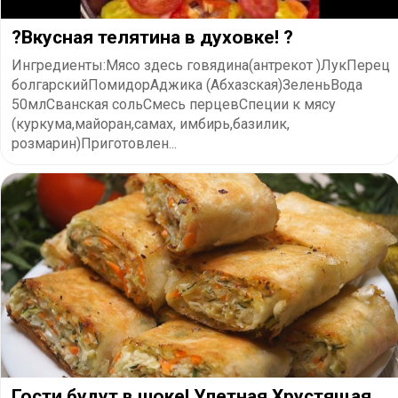
?Вкусная телятина в духовке! ?
Ингредиенты:Мясо здесь говядина(антрекот )ЛукПерец
болгарскийПомидорАджика (Абхазская)ЗеленьВода
50млСванская сольСмесь перцевСпеции к мясу
(куркума,майоран,самах, имбирь,базилик,
розмарин)Приготовлен...
Гости будут в шоке! Улетная Хрустящая