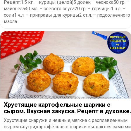
Рецепт:1.5 кг. – курицы (целой)5 долек – чеснока50 гр. –
майонеза40 мл. – соевого соуса20 гр. – горчицы1 ч.л. –
соли1 ч.л. – приправы для курицы2 ст.л. – подсолнечного
масла
Хрустящие картофельные шарики с
сыром. Вкусная закуска. Рецепт в духовке.
Хрустящие снаружи и нежные,мягкие с расплавленным
сыром внутри,картофельные шарики съедаются самыми