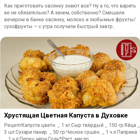
Как приготовить овсянку знают все? Ну а то, что варить
ее не обязательно? А зачем, собственно? Смешали
вечером в банке овсянку, молоко и любымые фрукты/
сухофрукты — с утра получили быстрый завтр...
Хрустящая Цветная Капуста в Духовке
РецептКапуста цветн. _ 1 кг.Сыр твёрдый _ 150 гр.Яйца _
3 шт.Сухари панир. _ 50 гр.Чеснок сушён. _ 1 ч.л.Паприка
_ 1 ч.л.Перец чёрн.Соль*Раст. масло