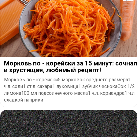
Морковь по - корейски за 15 минут: сочная
и хрустящая, любимый рецепт!
Морковь по - корейски5 морковок среднего размера1
ч.л. соли1 ст.л. сахара1 луковица1 зубчик чеснокаСок 1/2
лимона100 мл подсолнечного масла1 ч.л. кориандра1 ч.л.
сладкой паприки