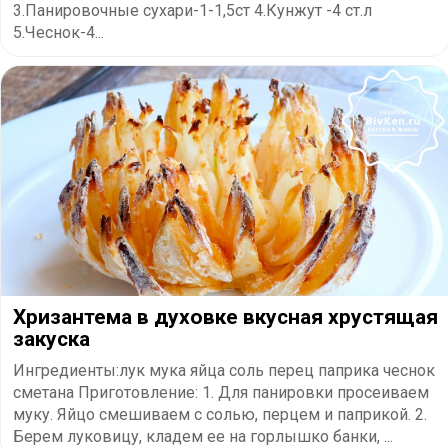
3.Панировочные сухари-1-1,5ст 4.Кунжут -4 ст.л
5.Чеснок-4...
Хризантема в духовке вкусная хрустящая
закуска
Ингредиенты:лук мука яйца соль перец паприка чеснок
сметана Приготовление: 1. Для панировки просеиваем
муку. Яйцо смешиваем с солью, перцем и паприкой. 2.
Берем луковицу, кладем ее на горлышко банки, ...