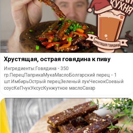
Хрустящая, острая говядина к пиву
Ингредиенты:Говядина - 350
гр.ПерецПаприкаМукаМаслоБолгарский перец - 1
шт.ИмбирьОстрый перецЗеленый лукЧеснокСоевый
соусКеПчукУксусКунжутное маслоСахар