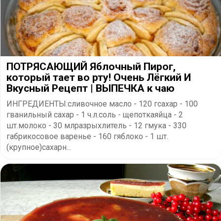
ПОТРЯСАЮЩИЙ Яблочный Пирог,
который тает во рту! Очень Лёгкий И
Вкусный Рецепт | ВЫПЕЧКА к чаю
ИНГРЕДИЕНТЫ:сливочное масло - 120 гсахар - 100
гванильный сахар - 1 ч.л.соль - щепоткаяйца - 2
шт.молоко - 30 млразрыхлитель - 12 гмука - 330
габрикосовое варенье - 160 гяблоко - 1 шт.
(крупное)сахарн...