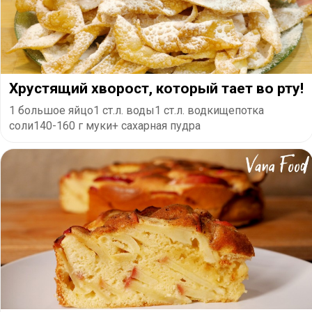
Хрустящий хворост, который тает во рту!
1 большое яйцо1 ст.л. воды1 ст.л. водкищепотка
соли140-160 г муки+ сахарная пудра