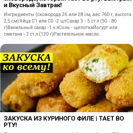
и Вкусный Завтрак!
Ингредиенты (сковорода 26 или 28 см, вес 760 г, высота
2,5 см):Яйца С1 или С0 -2 штСахар 3 - 5 ст.л (50 - 80
г)Ванильный сахар -1 ч.лСоль - щепоткаЙогурт или
сметана - 3 ст.л (120 г)Растительное масло...
ЗАКУСКА ИЗ КУРИНОГО ФИЛЕ | ТАЕТ ВО
РТУ!