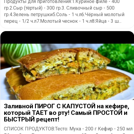
Продукты для приготовления:1.Куриное филе - 400
гр.2.Сыр (тёртый) - 300 гр.3. Сливочный сыр - 500
гр.4.Зелень петрушки5.Соль - 1 ч.л6.Чёрный молотый
перец - 1/2 ч.л7.Молотый чеснок - 1 ч.л8.Яйца - 3 ш...
Заливной ПИРОГ С КАПУСТОЙ на кефире,
который ТАЕТ во рту! Самый ПРОСТОЙ и
БЫСТРЫЙ рецепт!
СПИСОК ПРОДУКТОВ:Тесто: Мука - 200 г Кефир - 250 мл