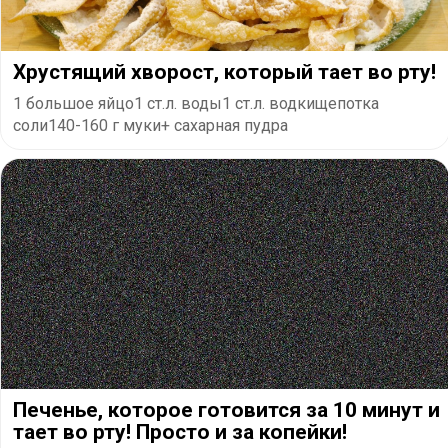
Хрустящий хворост, который тает во рту!
1 большое яйцо1 ст.л. воды1 ст.л. водкищепотка
соли140-160 г муки+ сахарная пудра
Печенье, которое готовится за 10 минут и
тает во рту! Просто и за копейки!