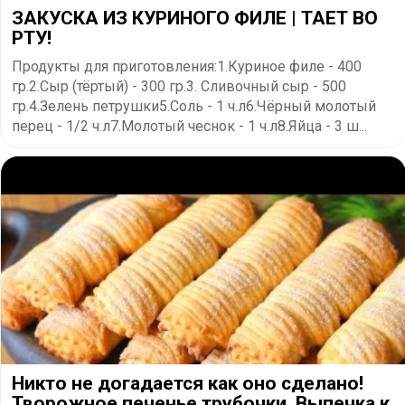
ЗАКУСКА ИЗ КУРИНОГО ФИЛЕ | ТАЕТ ВО
РТУ!
Продукты для приготовления:1.Куриное филе - 400
гр.2.Сыр (тёртый) - 300 гр.3. Сливочный сыр - 500
гр.4.Зелень петрушки5.Соль - 1 ч.л6.Чёрный молотый
перец - 1/2 ч.л7.Молотый чеснок - 1 ч.л8.Яйца - 3 ш...
Никто не догадается как оно сделано!
Творожное печенье трубочки. Выпечка к