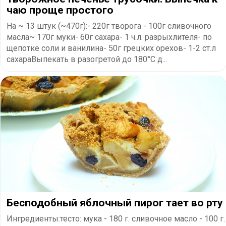
чаю проще простого
На ~ 13 штук (~470г):- 220г творога - 100г сливочного
масла~ 170г муки- 60г сахара- 1 ч.л. разрыхлителя- по
щепотке соли и ванилина- 50г грецких орехов- 1-2 ст.л
сахараВыпекать в разогретой до 180°С д...
Бесподобный яблочный пирог тает во рту
Ингредиенты:тесто: мука - 180 г. сливочное масло - 100 г.