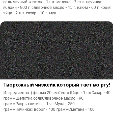
соль яичный желток - 1 шт. молоко - 2 ст.л. начинка:
яблоки - 800 г. сливочное масло - 15 г. изюм - 60 г. крем:
яйца - 2 шт. сахар - 10 г. мук...
Творожный чизкейк который тает во рту!
Ингредиенты: ( форма 20 см)Тесто:Яйцо - 1 штСахар - 40
граммЩепотка солиСливочное масло - 90
граммРазрыхлитель - 1 ч.лМука - 250
граммНачинка:Творог - 400 граммСметана - 100