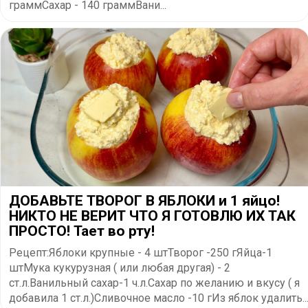
граммСахар - 140 граммВани...
ДОБАВЬТЕ ТВОРОГ В ЯБЛОКИ и 1 яйцо!
НИКТО НЕ ВЕРИТ ЧТО Я ГОТОВЛЮ ИХ ТАК
ПРОСТО! Тает во рту!
Рецепт:Яблоки крупные - 4 штТворог -250 гЯйца-1
штМука кукурузная ( или любая другая) - 2
ст.л.Ванильный сахар-1 ч.л.Сахар по желанию и вкусу ( я
добавила 1 ст.л.)Сливочное масло -10 гИз яблок удалить..