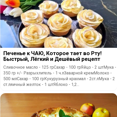
Печенье к ЧАЮ, Которое тает во Рту!
Быстрый, Лёгкий и Дешёвый рецепт
Сливочное масло - 125 грСахар - 100 грЯйцо - 2 штМука -
350 гр +/- Разрыхлитель - 1 ч.лЗаварной кремМолоко -
500 млСахар - 100 грКукурузный крахмал - 2ст.лМука - 2
ст.ляичный желток - 1 штЯблоко - 1,2...