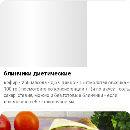
блинчики диетические
кефир - 250 млсода - 0,5 ч.л.яйцо - 1 штмолотая овсянка -
100 гр ( посмотрите по консистенции + -)и по вкусу - соль,
сахар, стевия, можно и без,готовые блинчики - если
позволяете себе - сливочное ма...