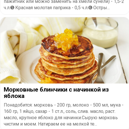
пажитник или можно заменить на хмели сунели) - 1,5-2
ч.л.➎ Красная молотая паприка - 0,5 ч.л.➏ Остры...
Морковные блинчики с начинкой из
яблока
Понадобится: морковь - 200 гр, молоко - 500 мл, мука -
160 гр, 1 яйцо, сахар - 1 ст.л., соль, слив. масло, раст.
масло, крупное яблоко для начинки.Сырую морковь
чистим и моем. Натираем ее на мелкой те...