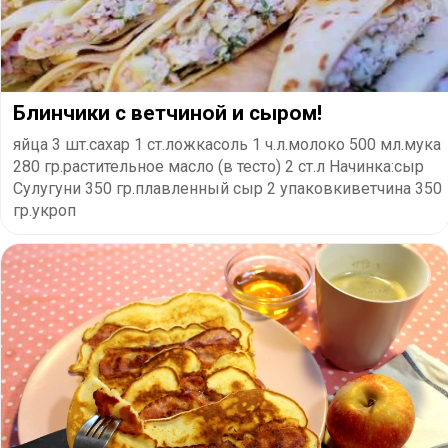
Блинчики с ветчиной и сыром!
яйца 3 шт.сахар 1 ст.ложкасоль 1 ч.л.молоко 500 мл.мука
280 гр.растительное масло (в тесто) 2 ст.л Начинка:сыр
Сулугуни 350 гр.плавленный сыр 2 упаковкиветчина 350
гр.укроп