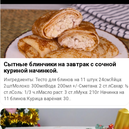
Сытные блинчики на завтрак с сочной
куриной начинкой.
Ингредиенты: Тесто для блинов на 11 штук 24см:Яйца:
2штМолоко: 300млВода: 200мл +/-Сметана: 2 ст.лСахар: ½
ст.лСоль: 1/3 ч.лМасло раст: 3 ст.лМука: 210г Начинка на
11 блинов:Курица варёная: 30...