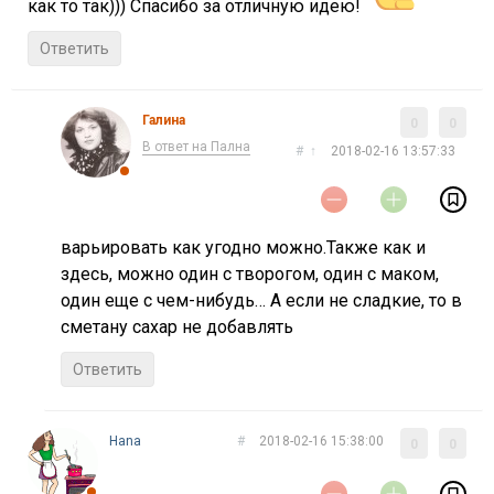
как то так))) Спасибо за отличную идею!
Ответить
Галина
0
0
В ответ на Пална
#
↑
2018-02-16 13:57:33
варьировать как угодно можно.Также как и
здесь, можно один с творогом, один с маком,
один еще с чем-нибудь… А если не сладкие, то в
сметану сахар не добавлять
Ответить
Нana
#
2018-02-16 15:38:00
0
0