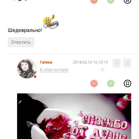
Шедеврально!
Ответить
Галина
2018-02-16 16:10:19
0
0
В ответ на Нana
#
↑