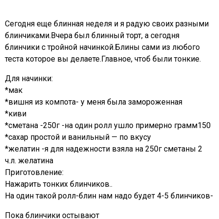
Сегодня еще блинная неделя и я радую своих разными
блинчиками.Вчера был блинный торт, а сегодня
блинчики с тройной начинкой.Блины сами из любого
теста которое вы делаете.Главное, чтоб были тонкие.
Для начинки:
*мак
*вишня из компота- у меня была замороженная
*киви
*сметана -250г -на один ролл ушло примерно грамм150
*сахар простой и ванильный — по вкусу
*желатин -я для надежности взяла на 250г сметаны 2
ч.л. желатина
Приготовление:
Нажарить тонких блинчиков..
На один такой ролл-блин нам надо будет 4-5 блинчиков-
Пока блинчики остывают