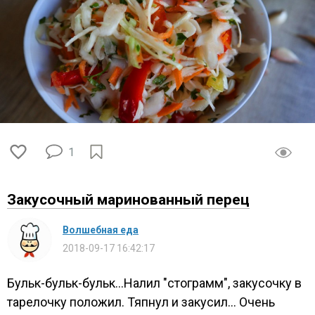
1
Закусочный маринованный перец
Волшебная еда
2018-09-17 16:42:17
Бульк-бульк-бульк...Налил "стограмм", закусочку в
тарелочку положил. Тяпнул и закусил... Очень