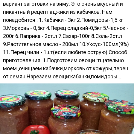
вариант заготовки на зиму. Это очень вкусный и
пикантный рецепт аджики из кабачков. Нам
понадобится : 1.Кабачки - 3кг 2.Помидоры-1,5 кг
3.Морковь - 0,5кг 4.Перец сладкий-0,5кг 5.Чеснок -
200г 6.Паприка - 2ст.л 7.Сахар-100г 8.Соль-2ст.л
9.Растительное масло - 200мл 10.Уксус-100мл(9%)
11.Перец чили - 1шт(если любите острую) Способ
приготовления: 1.Подготовим овощи :тщательно
моем ,очищаем кабачки,морковь от кожуры,перец
от семян.Нарезаем овощи:кабачки,помидоры...