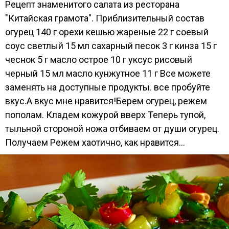
Рецепт знаменитого салата из ресторана
"Китайская грамота". Приблизительный состав
огурец 140 г орехи кешью жареные 22 г соевый
соус светлый 15 мл сахарный песок 3 г кинза 15 г
чеснок 5 г масло острое 10 г уксус рисовый
черный 15 мл масло кунжутное 11 г Все можете
заменять на доступные продукты. все пробуйте
вкус.А вкус мне нравится!Берем огурец, режем
пополам. Кладем кожурой вверх Теперь тупой,
тыльной стороной ножа отбиваем от души огурец.
Получаем Режем хаотично, как нравится...