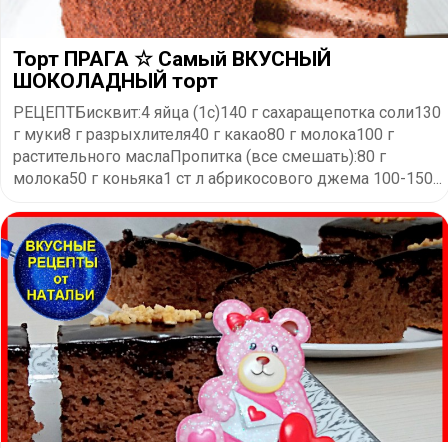
Торт ПРАГА ☆ Самый ВКУСНЫЙ
ШОКОЛАДНЫЙ торт
РЕЦЕПТБисквит:4 яйца (1с)140 г сахаращепотка соли130
г муки8 г разрыхлителя40 г какао80 г молока100 г
растительного маслаПропитка (все смешать):80 г
молока50 г коньяка1 ст л абрикосового джема 100-150...