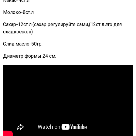
Какао-4ст.л
Молоко-8ст.л.
Сахар-12ст.л.(сахар регулируйте сами,(12ст.л.это для
сладкоежек)
Слив.масло-50гр.
Диаметр формы 24 см;