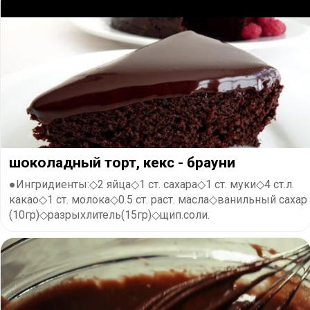
шоколадный торт, кекс - брауни
●Ингридиенты:◇2 яйца◇1 ст. сахара◇1 ст. муки◇4 ст.л.
какао◇1 ст. молока◇0.5 ст. раст. масла◇ванильный сахар
(10гр)◇разрыхлитель(15гр)◇щип.соли.