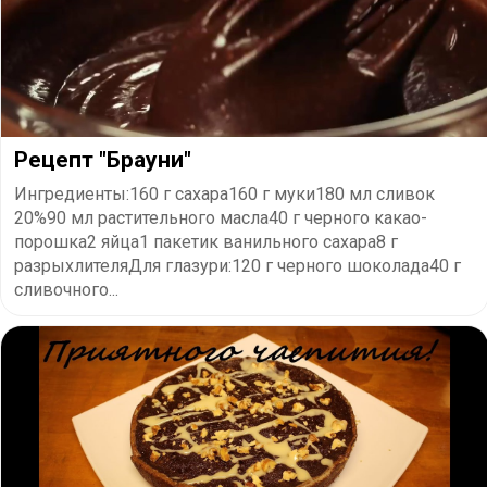
Рецепт "Брауни"
Ингредиенты:160 г сахара160 г муки180 мл сливок
20%90 мл растительного масла40 г черного какао-
порошка2 яйца1 пакетик ванильного сахара8 г
разрыхлителяДля глазури:120 г черного шоколада40 г
сливочного...