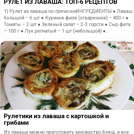
​РУЛЕТ ИЗ ЛАВАША: ТОП-6 РЕЦЕПТОВ
1) Рулет из лаваша по-греческиИНГРЕДИЕНТЫ:● Лаваш
большой – 6 шт ● Куриное филе (отваренное) – 400 г ●
Томаты – 2 шт ● Зеленый салат – 2-3 горсти ● Сыр фета
– 100 г ● Лук репчатый – 1 шт (небольшой) ●...
Рулетики из лаваша с картошкой и
грибами
Из лаваша можно приготовить множество блюд, и все