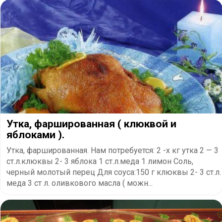
Утка, фаршированная ( клюквой и
яблоками ).
Утка, фаршированная. Нам потребуется: 2 -х кг утка 2 — 3
ст.л.клюквы 2- 3 яблока 1 ст.л.меда 1 лимон Соль,
черный молотый перец Для соуса:150 г клюквы 2- 3 ст.л.
меда 3 ст л. оливкового масла ( можн...