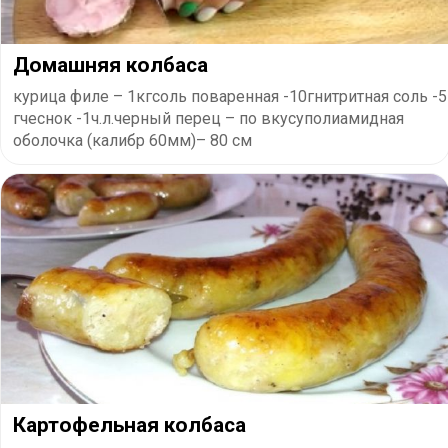
Домашняя колбаса
курица филе – 1кгсоль поваренная -10гнитритная соль -5
гчеснок -1ч.л.черный перец – по вкусуполиамидная
оболочка (калибр 60мм)– 80 см
Картофельная колбаса