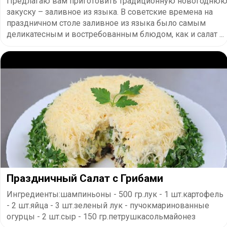
Предлагаю вам приготовить традиционную новогодню
закуску – заливное из языка. В советские времена на
праздничном столе заливное из языка было самым
деликатесным и востребованным блюдом, как и салат ...
Праздничный Салат с Грибами
Ингредиенты:шампиньоны - 500 гр.лук - 1 шт.картофель
- 2 шт.яйца - 3 шт.зеленый лук - пучокмаринованные
огурцы - 2 шт.сыр - 150 гр.петрушкасольмайонез