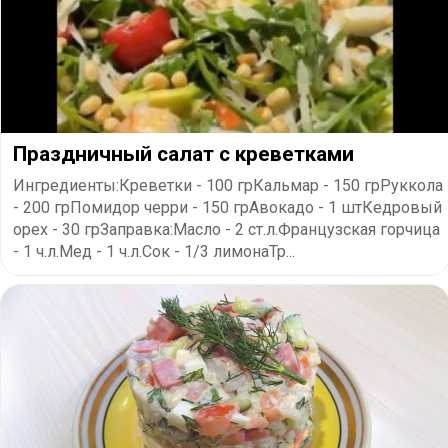
Праздничный салат с креветками
Ингредиенты:Креветки - 100 грКальмар - 150 грРуккола
- 200 грПомидор черри - 150 грАвокадо - 1 штКедровый
орех - 30 грЗаправка:Масло - 2 ст.л.Французская горчица
- 1 ч.л.Мед - 1 ч.л.Сок - 1/3 лимонаТр...