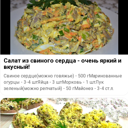
Салат из свиного сердца - очень яркий и
вкусный!
Свиное сердце(можно говяжье) - 500 гМаринованные
огурцы - 3-4 штЯйца - 3 штМорковь - 1 штЛук
зеленый(можно репчатый) - 50 гМайонез - 3-4 ст.л.