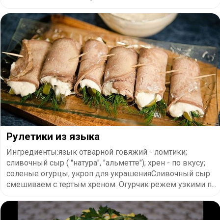
Рулетики из языка
Ингредиенты:язык отварной говяжий - ломтики;
сливочный сыр ( "натура", "альметте"); хрен - по вкусу;
соленые огурцы; укроп для украшенияСливочный сыр
смешиваем с тертым хреном. Огурчик режем узкими п...