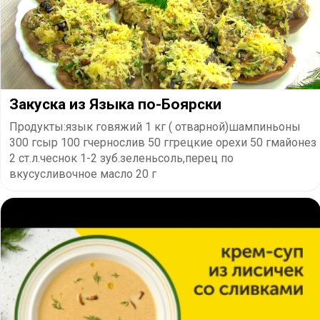
Закуска из Языка по-Боярски
Продукты:язык говяжий 1 кг ( отварной)шампиньоны
300 гсыр 100 гчернослив 50 ггрецкие орехи 50 гмайонез
2 ст.л.чеснок 1-2 зуб.зеленьсоль,перец по
вкусусливочное масло 20 г