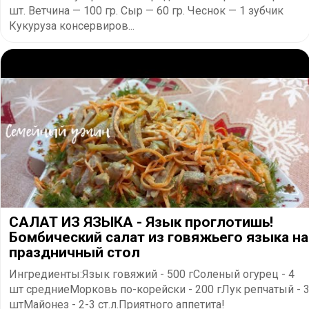
шт. Ветчина — 100 гр. Сыр — 60 гр. Чеснок — 1 зубчик
Кукуруза консервиров...
САЛАТ ИЗ ЯЗЫКА - Язык проглотишь!
Бомбический салат из говяжьего языка на
праздничный стол
Ингредиенты:Язык говяжий - 500 гСоленый огурец - 4
шт средниеМорковь по-корейски - 200 гЛук репчатый - 
штМайонез - 2-3 ст.л.Приятного аппетита!