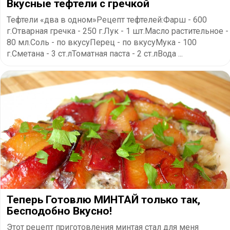
Вкусные тефтели с гречкой
Тефтели «два в одном»Рецепт тефтелей:Фарш - 600
г.Отварная гречка - 250 г.Лук - 1 шт.Масло растительное -
80 мл.Соль - по вкусуПерец - по вкусуМука - 100
г.Сметана - 3 ст.лТоматная паста - 2 ст.лВода ...
Теперь Готовлю МИНТАЙ только так,
Бесподобно Вкусно!
Этот рецепт приготовления минтая стал для меня