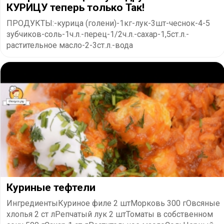
КУРИЦУ теперь только Так!
ПРОДУКТЫ:-курица (голени)-1кг-лук-3шт-чеснок-4-5
зубчиков-соль-1ч.л.-перец-1/2ч.л.-сахар-1,5ст.л.-
растительное масло-2-3ст.л.-вода
Куриные тефтели
ИнгредиентыКуриное филе 2 штМорковь 300 гОвсяные
хлопья 2 ст лРепчатый лук 2 штТоматы в собственном