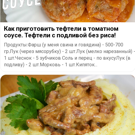
Как приготовить тефтели в томатном
соусе. Тефтели с подливой без риса!
Продукты:Фарш (у меня свина и говядина) - 500-700
гр.Лук (через мясорубку) - 2 шт.Лук (мелко нарезанный) 
1 шт.Чеснок - 5 зубчиков Соль и перец - по вкусуЛук (в
подливу) - 2 шт.Морковь - 1 шт.Кипяток...