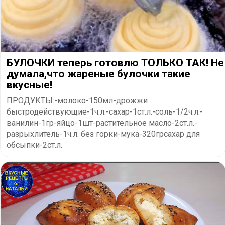
БУЛОЧКИ теперь готовлю ТОЛЬКО ТАК! Не
думала,что жареные булочки такие
вкусные!
ПРОДУКТЫ:-молоко-150мл-дрожжи
быстродействующие-1ч.л.-сахар-1ст.л.-соль-1/2ч.л.-
ванилин-1гр-яйцо-1шт-растительное масло-2ст.л.-
разрыхлитель-1ч.л. без горки-мука-320грсахар для
обсыпки-2ст.л.