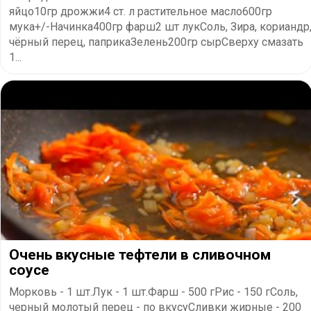
яйцо10гр дрожжи4 ст. л растительное масло600гр
мука+/-Начинка400гр фарш2 шт лукСоль, Зира, кориандр
чёрный перец, паприкаЗелень200гр сырСверху смазать
1...
Очень вкусные тефтели в сливочном
соусе
Морковь - 1 шт.Лук - 1 шт.Фарш - 500 гРис - 150 гСоль,
черный молотый перец - по вкусуСливки жирные - 200