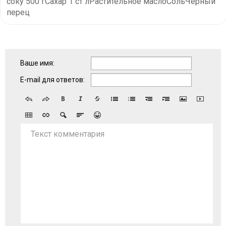
соку 500 гСахар 1 ст лРастительное маслоСольЧерный
перец
Ваше имя:
E-mail для ответов:
Текст комментария