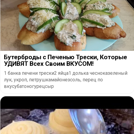
Бутерброды с Печенью Трески, Которые
УДИВЯТ Всех Своим ВКУСОМ!
1 банка печени трески2 яйца1 долька чесноказеленый
лук, укроп, петрушкамайонезсоль, перец по
вкусубатоногурецсыр