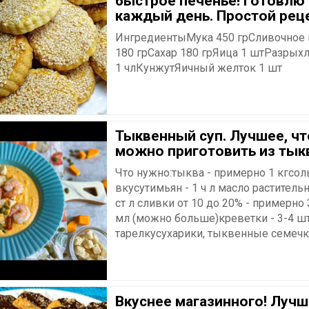
быстрое печенье! Готовлю
каждый день. Простой рец
ИнгредиентыМука 450 грСливочное
180 грСахар 180 грЯица 1 штРазрых
1 члКунжутЯичный желток 1 шт
Тыквенный суп. Лучшее, чт
можно приготовить из ты
Что нужно:тыква - примерно 1 кгсоль
вкусутимьян - 1 ч л масло растительн
ст л сливки от 10 до 20% - примерно
мл (можно больше)креветки - 3-4 шт
тарелкусухарики, тыквенные семечки 
Вкуснее магазинного! Луч