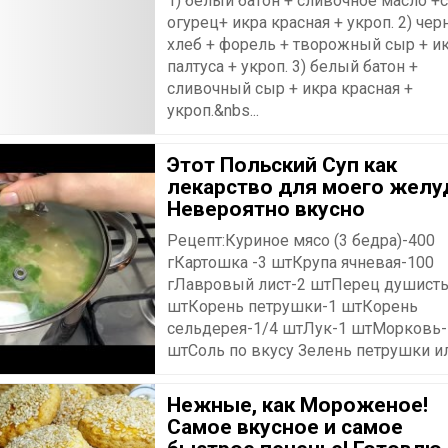
1) белый батон + сливочное масло +с
огурец+ икра красная + укроп. 2) че
хлеб + форель + творожный сыр + и
палтуса + укроп. 3) белый батон +
сливочный сыр + икра красная +
укроп.&nbs...
Этот Польский Суп как
лекарство для моего желу
Невероятно вкусно
Рецепт:Куриное мясо (3 бедра)-400
гКартошка -3 штКрупа ячневая-100
гЛавровый лист-2 штПерец душист
штКорень петрушки-1 штКорень
сельдерея-1/4 штЛук-1 штМорковь-
штСоль по вкусу Зелень петрушки ил.
Нежные, как Мороженое!
Самое вкусное и самое