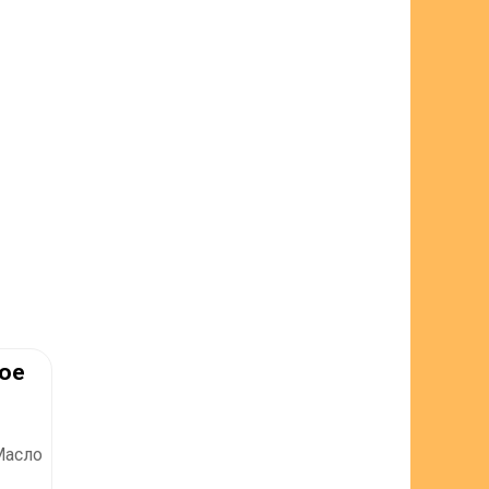
мое
Масло