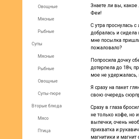
Знаете ли вы, какое
Овощные
Феи!
Мясные
С утра проснулась с
Рыбные
добралась и сидела 
мне посылка пришла.
Супы
пожаловало?
Мясные
Попросила дочку сбе
дотерпела до 18ч, 
Рыбные
мое не удержалась, 
Овощные
Я сразу на пакет гля
Супы-пюре
свою очередь сюрпр
Вторые блюда
Сразу в глаза броси
не только кофе, но
Мясо
выпечки, очень нео
прихватка и рукавич
Птица
магнитики и магнит 