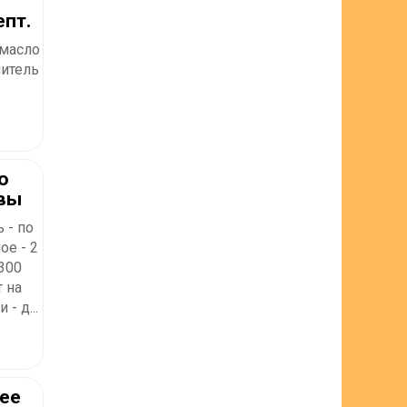
епт.
 масло
литель
о
квы
 - по
ое - 2
 300
 на
- д...
шее