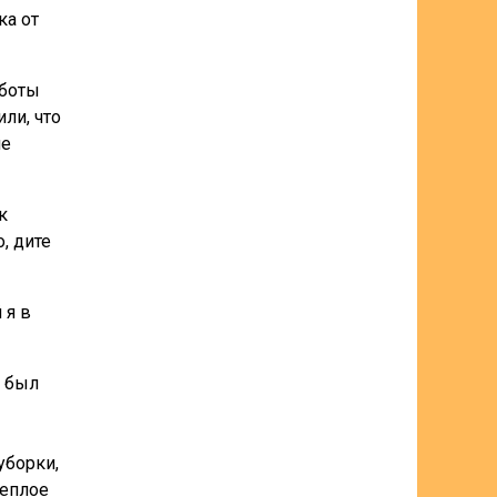
ка от
аботы
ли, что
не
к
, дите
 я в
е был
уборки,
теплое