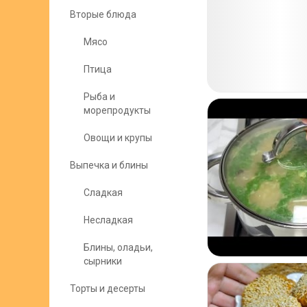
Вторые блюда
Мясо
Птица
Рыба и
морепродукты
Овощи и крупы
Выпечка и блины
Сладкая
Несладкая
Блины, оладьи,
сырники
Торты и десерты