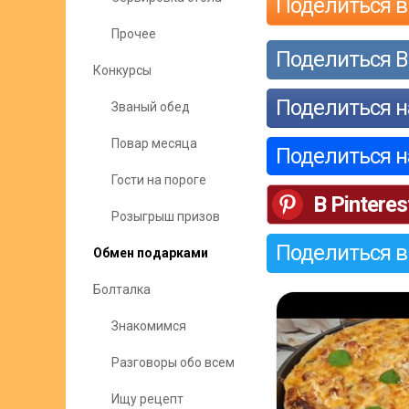
Поделиться в
Прочее
Поделиться В
Конкурсы
Поделиться н
Званый обед
Повар месяца
Поделиться 
Гости на пороге
В Pinteres
Розыгрыш призов
Поделиться в
Обмен подарками
Болталка
Знакомимся
Разговоры обо всем
Ищу рецепт