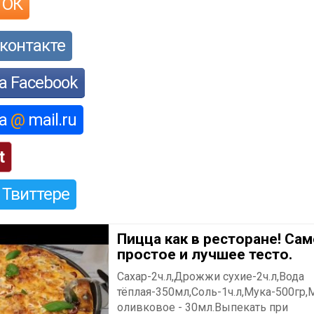
 ОК
контакте
а Facebook
на
@
mail.ru
t
 Твиттере
Пицца как в ресторане! Са
простое и лучшее тесто.
Сахар-2ч.л,Дрожжи сухие-2ч.л,Вода
тёплая-350мл,Соль-1ч.л,Мука-500гр,
оливковое - 30мл.Выпекать при