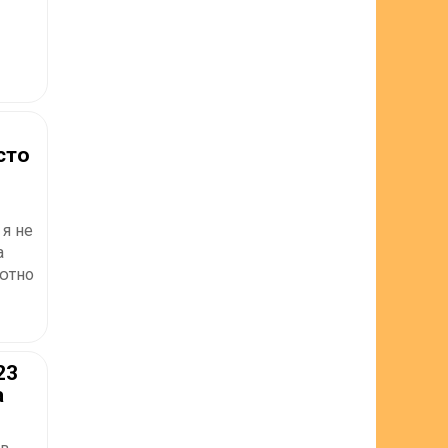
сто
 я не
а
ютно
23
а