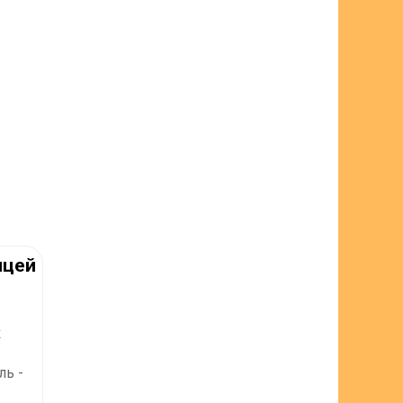
ицей
к
ль -