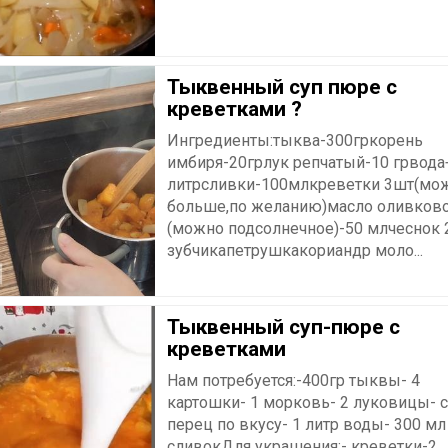
Тыквенный суп пюре с
креветками ?
Ингредиенты:тыква-300гркорень
имбиря-20грлук репчатый-10 грвода
литрсливки-100млкреветки 3шт(мо
больше,по желанию)масло оливков
(можно подсолнечное)-50 млчеснок 
зубчикапетрушкакориандр моло...
Тыквенный суп-пюре с
креветками
Нам потребуется:-400гр тыквы- 4
картошки- 1 морковь- 2 луковицы- с
перец по вкусу- 1 литр воды- 300 мл
сливокДля украшения:- креветки-2