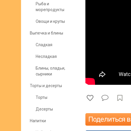
Рыба и
морепродукты
Овощи и крупы
Выпечка и блины
Сладкая
Несладкая
Блины, оладьи,
сырники
Торты и десерты
Торты
Десерты
Поделиться в
Напитки