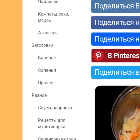
Чай, кофе
Поделиться В
Компоты, соки,
морсы
Поделиться н
Алкоголь
Поделиться 
Заготовки
В Pinteres
Варенье
Соленья
Поделиться в
Прочее
Разное
Соусы, заправки
Рецепты для
мультиварки
Сервировка стола