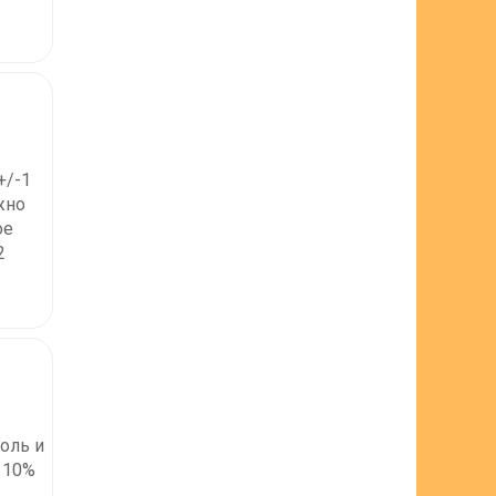
+/-1
жно
ое
2
оль и
 10%