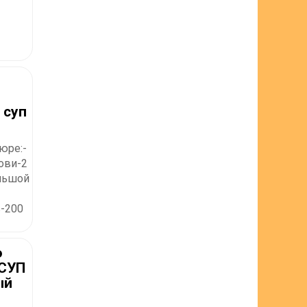
 суп
юре:-
ови-2
льшой
в-200
о
 СУП
ый