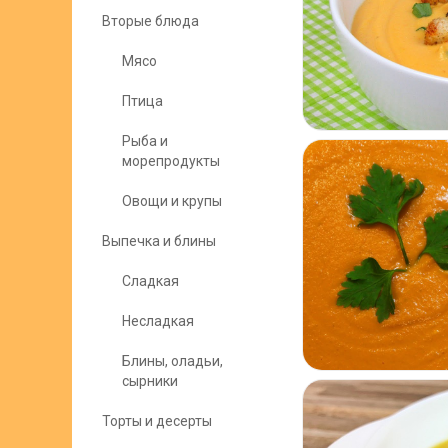
Вторые блюда
Мясо
Птица
Рыба и
морепродукты
Овощи и крупы
Выпечка и блины
Сладкая
Несладкая
Блины, оладьи,
сырники
Торты и десерты