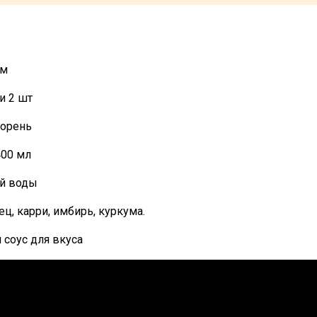
мм
ли 2 шт
корень
400 мл
ой воды
ц, карри, имбирь, куркума.
соус для вкуса