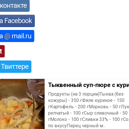
контакте
а Facebook
на
@
mail.ru
t
 Твиттере
Тыквенный суп-пюре с кур
Продукты (на 3 порции)Тыква (без
кожуры) - 350 гФиле куриное - 150
гКартофель - 200 гМорковь - 50 гЛу
репчатый - 100 гСыр сливочный - 50
гМолоко - 100 гСливки 33% - 100 гСо
по вкусуПерец черный м...