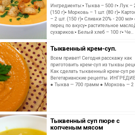
Ингредиенты:▪ Тыква – 500 г▪ Лук – 
(150 г)▪ Морковь – 1 шт. (80 г)▪ Карт
– 2 шт. (150 г)▪ Сливки 20% - 200 мл▪ 
перец по вкусу▪ растительное масл
сухариков:▪ Белый хлеб – 100 г▪ Че...
Тыквенный крем-суп.
Всем привет! Сегодня расскажу как
приготовить крем-суп из тыквы реце
Как сделать тыквенный крем-суп ре
Вегетарианские рецепты. ИНГРЕДИ
● Тыква — 700 грамм ● Морковь — 2 ш
Тыквенный суп пюре с
копченым мясом