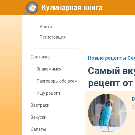
Кулинарная книга
Войти
Регистрация
Болталка
Новые рецепты Coo
Самый вк
Знакомимся
рецепт от
Разговоры обо всем
Ищу рецепт
D
Завтраки
2
Закуски
Салаты