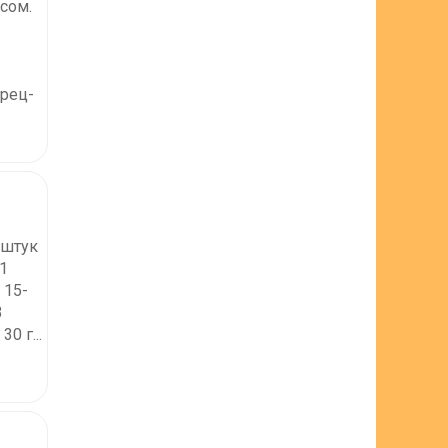
сом.
ерец-
6 штук
 1
 15-
3
0 г...