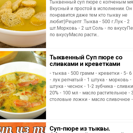
Тыквенный суп пюре с копченым мя
Вкусный и простой в исполнении. Он
понравится даже тем кто тыкву не
любит)Рецепт :Тыква - 500 г.Лук - 2
шт.Морковь - 2 шт.Соль - по вкусуП
по вкусуМасло расти...
Тыквенный Суп пюре со
сливками и креветками
- тыква - 500 грамм - креветки - 5- 
- лук репчатый - 1 штука - морковь -
штука - чеснок - 1-2 зубчика - сливки
20% - 100 мл - масло растительное - 
столовые ложки - масло сливочное - 3
Суп-пюре из тыквы.