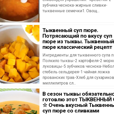
зубчика чеснока-жирные сливки-
тыквенные семечки1. Овощ...
Тыквенный суп пюре.
Потрясающий по вкусу суп
пюре из тыквы. Тыквенный
пюре классический рецепт
Ингредиенты для тыквенного супа п
Полкило тыквы-2 картофеля-2 морк
луковицы-5 зубчиков чеснока-Небо
стебель сельдерея-1 чайная ложка
прованских трав-Хлеб для сухарико
миллилитров сл...
В сезон тыквы обязательн
готовлю этот ТЫКВЕННЫЙ
☆ Очень вкусный Тыквенн
суп пюре со сливками