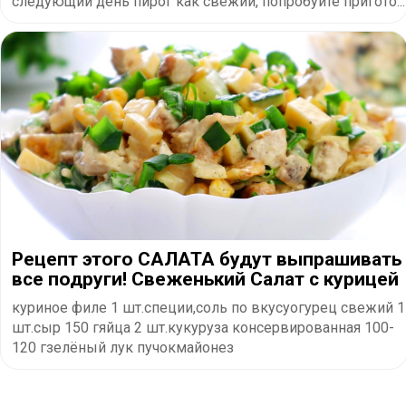
следующий день пирог как свежий, попробуйте пригото...
Рецепт этого САЛАТА будут выпрашивать
все подруги! Свеженький Салат с курицей
куриное филе 1 шт.специи,соль по вкусуогурец свежий 1
шт.сыр 150 гяйца 2 шт.кукуруза консервированная 100-
120 гзелёный лук пучокмайонез