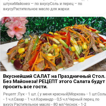
штукиМайонез — по вкусуСоль и перец – по
вкусуРастительное масло для жарки
Вкуснейший САЛАТ на Праздничный Стол.
Без Майонеза! РЕЦЕПТ этого Салата будут
просить все гости.
Рецепт :Лук - 1 шт. ( у меня красный)Морковь - 1 шт.Сол
- 1 ч.л.Сахар - 1 ч.л.Кориандр - 0,5 ч.л.Черный перец по
вкусу.Растительное масло - 80 мл.Чеснок - 1-2