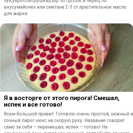
лук,укроп,петрушка)сыр 50 грсоль и перец по
вкусумайонез или сметана 2-3 ст.лрастительное масло
для жарки
Я в восторге от этого пирога! Смешал,
испек и все готово!
Всем большой привет. Готовлю очень простой, нежный и
сочный пирог-кекс на скорую руку. Название говорит
само за себя – перемешал, испек – готово! На