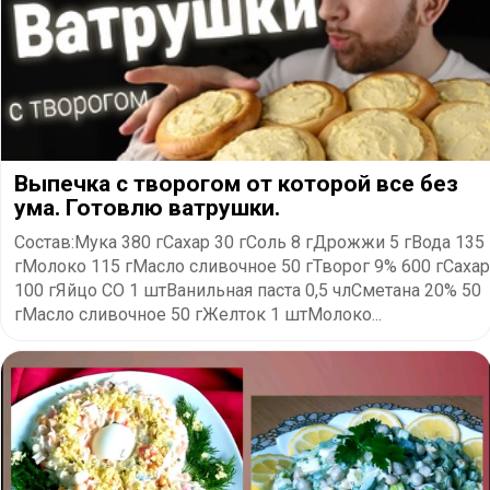
Выпечка с творогом от которой все без
ума. Готовлю ватрушки.
Состав:Мука 380 гСахар 30 гСоль 8 гДрожжи 5 гВода 135
гМолоко 115 гМасло сливочное 50 гТворог 9% 600 гСахар
100 гЯйцо СО 1 штВанильная паста 0,5 члСметана 20% 50
гМасло сливочное 50 гЖелток 1 штМолоко...