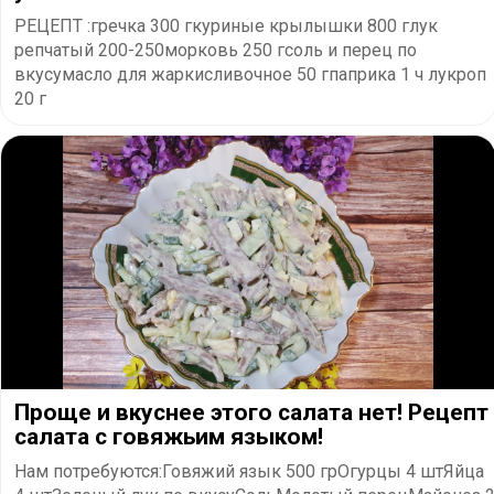
РЕЦЕПТ :гречка 300 гкуриные крылышки 800 глук
репчатый 200-250морковь 250 гсоль и перец по
вкусумасло для жаркисливочное 50 гпаприка 1 ч лукроп
20 г
Проще и вкуснее этого салата нет! Рецепт
салата с говяжьим языком!
Нам потребуются:Говяжий язык 500 грОгурцы 4 штЯйца