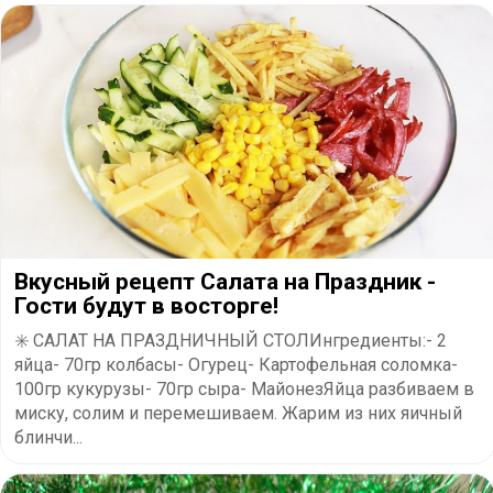
Вкусный рецепт Салата на Праздник -
Гости будут в восторге!
✳️ САЛАТ НА ПРАЗДНИЧНЫЙ СТОЛИнгредиенты:- 2
яйца- 70гр колбасы- Огурец- Картофельная соломка-
100гр кукурузы- 70гр сыра- МайонезЯйца разбиваем в
миску, солим и перемешиваем. Жарим из них яичный
блинчи...