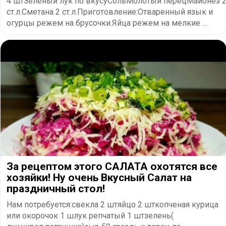
4 штЗеленый лук по вкусуСольМолотый перецМайонез 
ст.л.Сметана 2 ст.л.Приготовление:Отваренный язык и
огурцы режем на брусочки.Яйца режем на мелкие ...
За рецептом этого САЛАТА охотятся все
хозяйки! Ну очень Вкусный Салат на
праздничный стол!
Нам потребуется:свекла 2 штяйцо 2 шткопченая курица
или окорочок 1 шлук репчатый 1 штзелень(