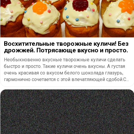
Восхитительные творожные куличи! Без
дрожжей. Потрясающе вкусно и просто.
Необыкновенно вкусные творожные куличи сделать
быстро и просто. Такие куличи очень вкусны. А густая
очень красивая со вкусом белого шоколада глазурь,
гармонично сочетается с этой впечатляющей сдобой.С...