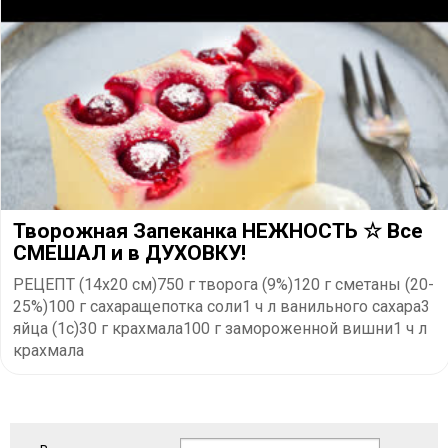
Творожная Запеканка НЕЖНОСТЬ ☆ Все
СМЕШАЛ и в ДУХОВКУ!
РЕЦЕПТ (14х20 см)750 г творога (9%)120 г сметаны (20-
25%)100 г сахаращепотка соли1 ч л ванильного сахара3
яйца (1с)30 г крахмала100 г замороженной вишни1 ч л
крахмала