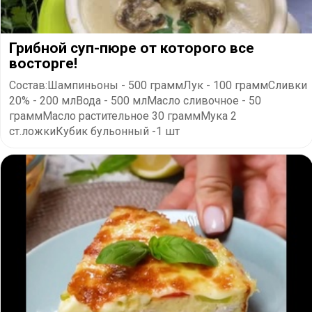
Грибной суп-пюре от которого все
восторге!
Состав:Шампиньоны - 500 граммЛук - 100 граммСливки
20% - 200 млВода - 500 млМасло сливочное - 50
граммМасло растительное 30 граммМука 2
ст.ложкиКубик бульонный -1 шт