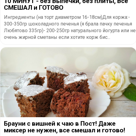
10 МИНУТ - без Выпечки, без плиты, Все
СМЕШАЛ и ГОТОВО
Ингредиенты (на торт диаметром 16-18см)Для коржа:-
300-350гр шоколадного печенья (я брала пачку печенья
Любятово 335гр)- 200-250гр натурального йогурта или не
очень жирной сметаны если хотите корж бис...
Брауни с вишней к чаю в Пост! Даже
миксер не нужен, все смешал и готово!