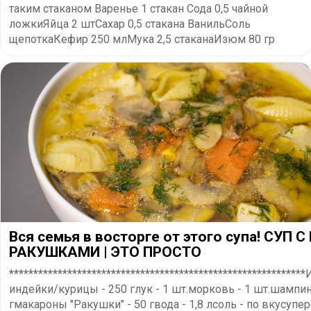
таким стаканом Варенье 1 стакан Сода 0,5 чайной
ложкиЯйца 2 штСахар 0,5 стакана ВанильСоль
щепоткаКефир 250 млМука 2,5 стаканаИзюм 80 гр
Вся семья в восторге от этого супа! СУП 
РАКУШКАМИ | ЭТО ПРОСТО
********************************************************
индейки/курицы - 250 глук - 1 шт.морковь - 1 шт.шампи
гмакароны "Ракушки" - 50 гвода - 1,8 лсоль - по вкусупере