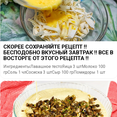
СКОРЕЕ СОХРАНЯЙТЕ РЕЦЕПТ ‼️
БЕСПОДОБНО ВКУСНЫЙ ЗАВТРАК ‼️ ВСЕ В
ВОСТОРГЕ ОТ ЭТОГО РЕЦЕПТА ‼️
ИнгредиентыЛавашное тестоЯица 3 штМолоко 100
грСоль 1 члСосиска 3 штСыр 100 грПомидоры 1 шт