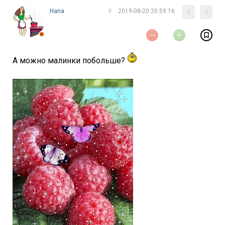
Нana
#
2019-08-20 20:59:16
0
0
А можно малинки побольше?