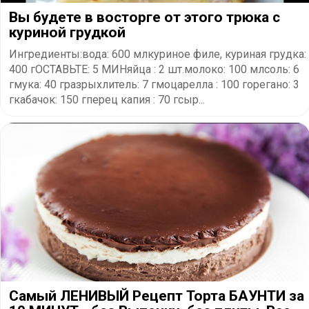
Вы будете в восторге от этого трюка с
куриной грудкой
Ингредиенты:вода: 600 млкуриное филе, куриная грудка:
400 гОСТАВЬТЕ: 5 МИНяйца : 2 шт.молоко: 100 млсоль: 6
гмука: 40 гразрыхлитель: 7 гмоцарелла : 100 горегано: 3
гкабачок: 150 гперец капия : 70 гсыр...
Самый ЛЕНИВЫЙ Рецепт Торта БАУНТИ за