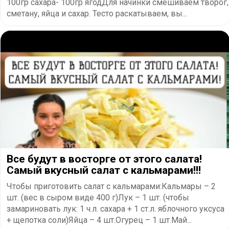
100гр сахара- 100гр ягодДля начинки смешиваем творог,
сметану, яйца и сахар. Тесто раскатываем, вы...
Все будут в восторге от этого салата!
Самый вкусный салат с кальмарами!!!
Чтобы приготовить салат с кальмарами:Кальмары – 2
шт. (вес в сыром виде 400 г)Лук – 1 шт. (чтобы
замариновать лук: 1 ч.л. сахара + 1 ст.л. яблочного уксуса
+ щепотка соли)Яйца – 4 шт.Огурец – 1 шт.Май...