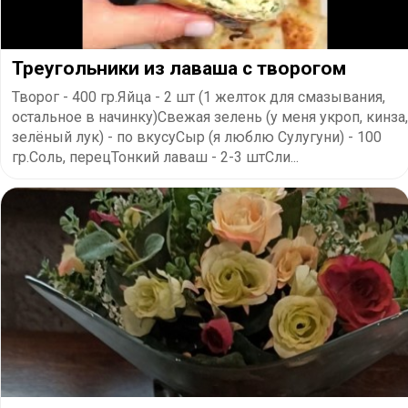
Треугольники из лаваша с творогом
Творог - 400 гр.Яйца - 2 шт (1 желток для смазывания,
остальное в начинку)Свежая зелень (у меня укроп, кинза,
зелёный лук) - по вкусуСыр (я люблю Сулугуни) - 100
гр.Соль, перецТонкий лаваш - 2-3 штСли...