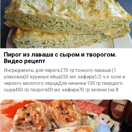
Пирог из лаваша с сыром и творогом.
Видео рецепт
Ингредиенты для пирога:270 гр тонкого лаваша (1
упаковка)3 куриных яйца250 мл. кефира1/2 ч.л. соли и
черного молотого перцаДля начинки:130 гр твердого
сыра450 гр творога50 мл. кефира70 гр зелени (на В...