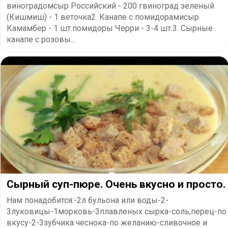
виноградомсыр Российский - 200 гвиноград зеленый
(Кишмиш) - 1 веточка2. Канапе с помидорамисыр
Камамбер - 1 шт.помидоры Черри - 3-4 шт.3. Сырные
канапе с розовы...
Сырный суп-пюре. Очень вкусно и просто.
Нам понадобится:-2л бульона или воды-2-
3луковицы-1морковь-3плавленых сырка-соль,перец-по
вкусу-2-3зубчика чеснока-по желанию-сливочное и