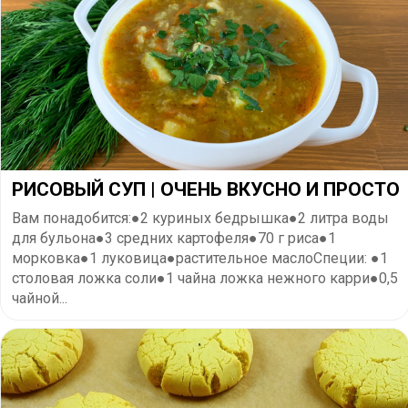
РИСОВЫЙ СУП | ОЧЕНЬ ВКУСНО И ПРОСТО
Вам понадобится:●2 куриных бедрышка●2 литра воды
для бульона●3 средних картофеля●70 г риса●1
морковка●1 луковица●растительное маслоСпеции: ●1
столовая ложка соли●1 чайна ложка нежного карри●0,5
чайной...