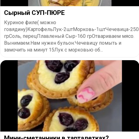
Сырный СУП-ПЮРЕ
Куриное филе( можно
говядину)КартофельЛук-2штМорковь-1штЧечевица-250
грСоль, перецПлавленый Сыр-160 грОтвариваем мясо.
Вынимаем.Нам нужен бульон.Чечевицу помыть и
замочить на минут 15Лук с морковью об...
Мини-сметанники в тарталетках?