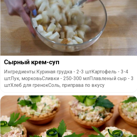
Сырный крем-суп
Ингредиенты:Куриная грудка - 2-3 штКартофель - 3-4
штЛук, морковьСливки - 250-300 млПлавленый сыр - 3
штХлеб для гренокСоль, приправа по вкусу