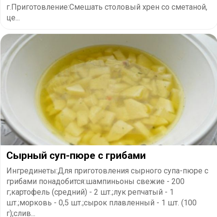
г.Приготовление:Смешать столовый хрен со сметаной,
це...
Сырный суп-пюре с грибами
Ингрединеты:Для приготовления сырного супа-пюре с
грибами понадобится:шампиньоны свежие - 200
г;картофель (средний) - 2 шт.;лук репчатый - 1
шт.;морковь - 0,5 шт.;сырок плавленный - 1 шт. (100
г);слив...