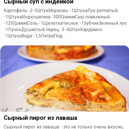
Сырный суп с индейкой
Картофель -2-3ШтукМорковь -1ШтукаЛук репчатый
-1ШтукаИндюшатина -300ГраммСыр плавленый
-120ГраммСоль -1ЩепоткаЧеснок -1ЗубчикЗеленый лук
-1ПучокДушистый перец -3-4ШтукКардамон
-1ШтукаВода -1,5ЛитраПод...
Сырный пирог из лаваша
Сырный пирог из лаваша - это не только очень вкусно,