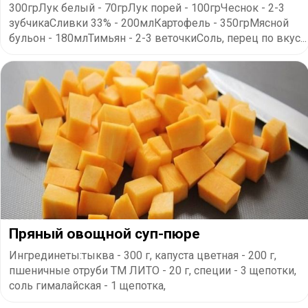
300грЛук белый - 70грЛук порей - 100грЧеснок - 2-3
зубчикаСливки 33% - 200млКартофель - 350грМясной
бульон - 180млТимьян - 2-3 веточкиСоль, перец по вкус...
Пряный овощной суп-пюре
Ингрединеты:тыква - 300 г, капуста цветная - 200 г,
пшеничные отруби ТМ ЛИТО - 20 г, специи - 3 щепотки,
соль гималайская - 1 щепотка,