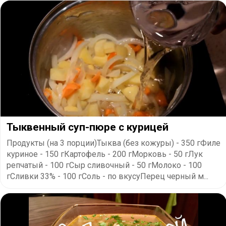
Тыквенный суп-пюре с курицей
Продукты (на 3 порции)Тыква (без кожуры) - 350 гФиле
куриное - 150 гКартофель - 200 гМорковь - 50 гЛук
репчатый - 100 гСыр сливочный - 50 гМолоко - 100
гСливки 33% - 100 гСоль - по вкусуПерец черный м...