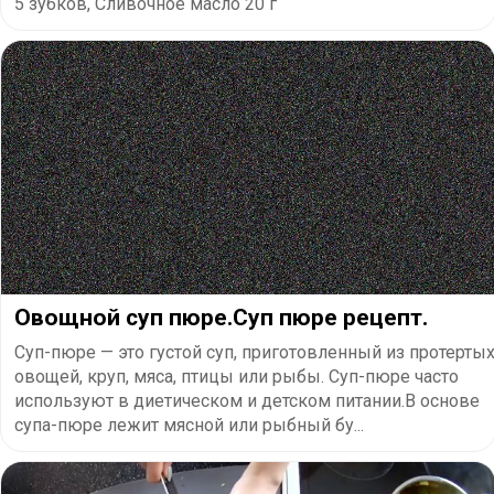
5 зубков, Сливочное масло 20 г
Овощной суп пюре.Суп пюре рецепт.
Суп-пюре — это густой суп, приготовленный из протерты
овощей, круп, мяса, птицы или рыбы. Суп-пюре часто
используют в диетическом и детском питании.В основе
супа-пюре лежит мясной или рыбный бу...