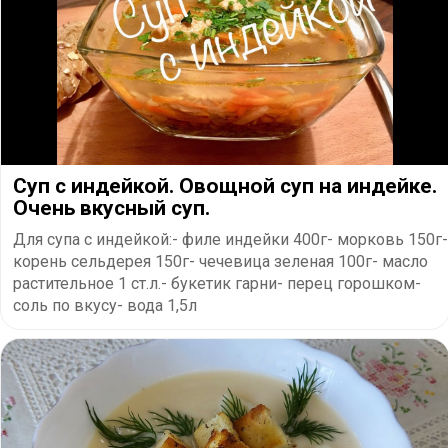
Суп с индейкой. Овощной суп на индейке.
Очень вкусный суп.
Для супа с индейкой:- филе индейки 400г- морковь 150г-
корень сельдерея 150г- чечевица зеленая 100г- масло
растительное 1 ст.л.- букетик гарни- перец горошком-
соль по вкусу- вода 1,5л