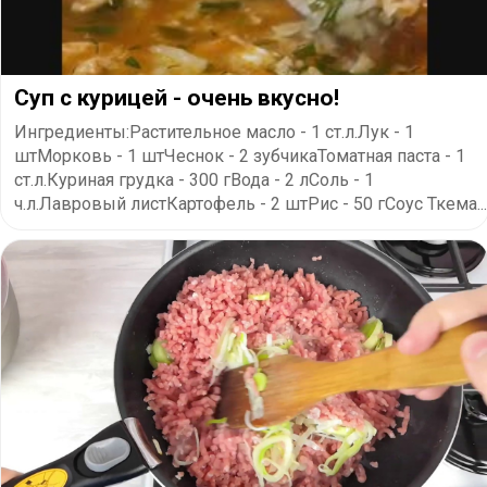
Суп с курицей - очень вкусно!
Ингредиенты:Растительное масло - 1 ст.л.Лук - 1
штМорковь - 1 штЧеснок - 2 зубчикаТоматная паста - 1
ст.л.Куриная грудка - 300 гВода - 2 лСоль - 1
ч.л.Лавровый листКартофель - 2 штРис - 50 гСоус Ткема...