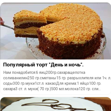
Популярный торт "День и ночь".
Нам понадобится:6 яиц200гр.сахаращепотка
соливанилин250 гр.сметаны15 гр. разрыхлителя или 1ч. л.
соды300 гр.муки1ст.л. какаоДля крема:1 яйцо100 гр.
сахара3 ст. л. муки( 70 гр.)500 мл.молока120 гр. сли...