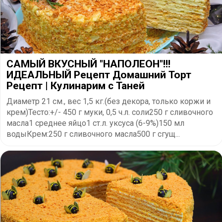
САМЫЙ ВКУСНЫЙ "НАПОЛЕОН"!!!
ИДЕАЛЬНЫЙ Рецепт Домашний Торт
Рецепт | Кулинарим с Таней
Диаметр 21 см., вес 1,5 кг.(без декора, только коржи и
крем)Тесто:+/- 450 г муки, 0,5 ч.л. соли250 г сливочного
масла1 среднее яйцо1 ст.л. уксуса (6-9%)150 мл
водыКрем:250 г сливочного масла500 г сгущ...