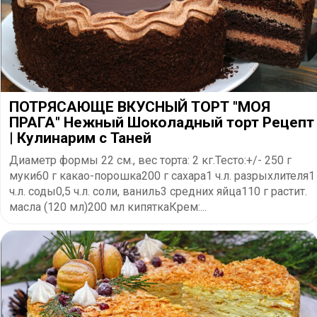
ПОТРЯСАЮЩЕ ВКУСНЫЙ ТОРТ "МОЯ
ПРАГА" Нежный Шоколадный торт Рецепт
| Кулинарим с Таней
Диаметр формы 22 см., вес торта: 2 кг.Тесто:+/- 250 г
муки60 г какао-порошка200 г сахара1 ч.л. разрыхлителя1
ч.л. соды0,5 ч.л. соли, ваниль3 средних яйца110 г растит.
масла (120 мл)200 мл кипяткаКрем:...