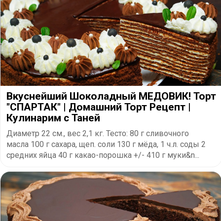
Вкуснейший Шоколадный МЕДОВИК! Торт
"СПАРТАК" | Домашний Торт Рецепт |
Кулинарим с Таней
Диаметр 22 см., вес 2,1 кг. Тесто: 80 г сливочного
масла 100 г сахара, щеп. соли 130 г мёда, 1 ч.л. соды 2
средних яйца 40 г какао-порошка +/- 410 г муки&n...