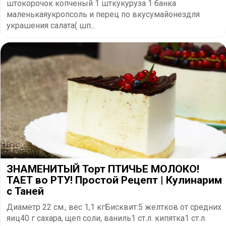
штокорочок копченый 1 шткукуруза 1 банка
маленькаяукропсоль и перец по вкусумайонездля
украшения салата( шп...
ЗНАМЕНИТЫЙ Торт ПТИЧЬЕ МОЛОКО!
ТАЕТ во РТУ! Простой Рецепт | Кулинарим
с Таней
Диаметр 22 см., вес 1,1 кгБисквит:5 желтков от средних
яиц40 г сахара, щеп соли, ваниль1 ст.л. кипятка1 ст.л.