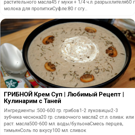
растительного масла45 г муки + 1/4 ч.л. разрыхлителя60 г
молока для пропиткиСуфле:80 г сгу...
ГРИБНОЙ Крем Суп | Любимый Рецепт |
Кулинарим с Таней
Ингредиенты :500-600 гр. грибов1-2 луковицы2-3
зубчика чеснока20 гр. сливочного масла2 ст.л. оливк. или
раст. масла500-600 мл. воды/бульонаСмесь перцев,
тимьянСоль по вкусу100 мл. сливок