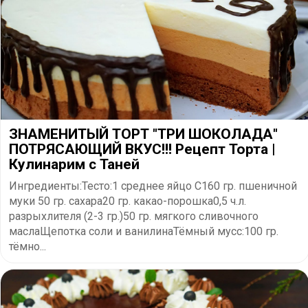
ЗНАМЕНИТЫЙ ТОРТ "ТРИ ШОКОЛАДА"
ПОТРЯСАЮЩИЙ ВКУС!!! Рецепт Торта |
Кулинарим с Таней
Ингредиенты:Тесто:1 среднее яйцо С160 гр. пшеничной
муки 50 гр. сахара20 гр. какао-порошка0,5 ч.л.
разрыхлителя (2-3 гр.)50 гр. мягкого сливочного
маслаЩепотка соли и ванилинаТёмный мусс:100 гр.
тёмно...