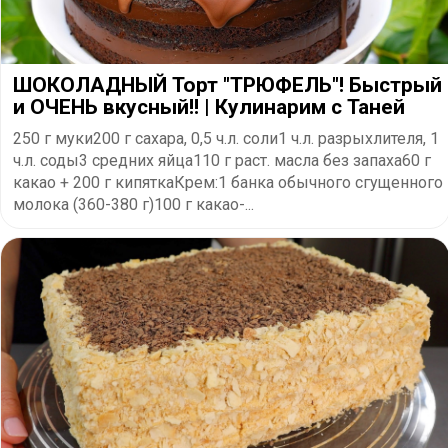
ШОКОЛАДНЫЙ Торт "ТРЮФЕЛЬ"! Быстрый
и ОЧЕНЬ вкусный!! | Кулинарим с Таней
250 г муки200 г сахара, 0,5 ч.л. соли1 ч.л. разрыхлителя, 1
ч.л. соды3 средних яйца110 г раст. масла без запаха60 г
какао + 200 г кипяткаКрем:1 банка обычного сгущенного
молока (360-380 г)100 г какао-...