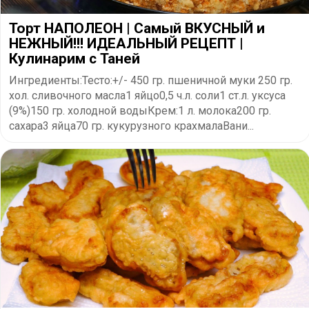
Торт НАПОЛЕОН | Cамый ВКУСНЫЙ и
НЕЖНЫЙ!!! ИДЕАЛЬНЫЙ РЕЦЕПТ |
Кулинарим с Таней
Ингредиенты:Тесто:+/- 450 гр. пшеничной муки 250 гр.
хол. сливочного масла1 яйцо0,5 ч.л. соли1 ст.л. уксуса
(9%)150 гр. холодной водыКрем:1 л. молока200 гр.
сахара3 яйца70 гр. кукурузного крахмалаВани...