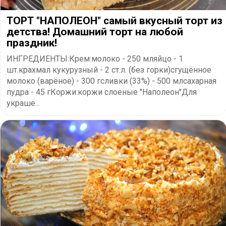
ТОРТ "НАПОЛЕОН" самый вкусный торт из
детства! Домашний торт на любой
праздник!
ИНГРЕДИЕНТЫ:Крем:молоко - 250 мляйцо - 1
шт.крахмал кукурузный - 2 ст.л. (без горки)сгущённое
молоко (варёное) - 300 гсливки (33%) - 500 млсахарная
пудра - 45 гКоржи:коржи слоеные "Наполеон"Для
украше...