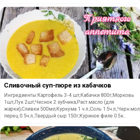
Сливочный суп-пюре из кабачков
Ингредиенты:Картофель 3-4 шт;Кабачки 800г;Морковь
1шт;Лук 2шт;Чеснок 2 зубчика;Раст.масло (для
жарки);Сливки 500мл;Куркума 1 ч.л.;Соль 1.5ч.л.;Черн.мол
перец 0 5ч.л.;Твердый сыр 150г;Куриное филе 0.5к...