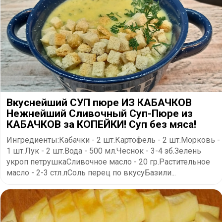
Вкуснейший СУП пюре ИЗ КАБАЧКОВ
Нежнейший Сливочный Суп-Пюре из
КАБАЧКОВ за КОПЕЙКИ! Суп без мяса!
Ингредиенты:Кабачки - 2 шт.Картофель - 2 шт.Морковь -
1 шт.Лук - 2 шт.Вода - 500 мл.Чеснок - 3-4 зб.Зелень
укроп петрушкаСливочное масло - 20 гр.Растительное
масло - 2-3 стл.лСоль перец по вкусуБазили...