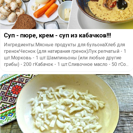
Суп - пюре, крем - суп из кабачков!!!
Ингредиенты:Мясные продукты для бульонаХлеб для
гренокЧеснок (для натирания гренок)Лук репчатый - 1
шт.Морковь - 1 шт.Шампиньоны (или любые другие
грибы) - 200 гКабачок - 1 шт.Сливочное масло - 50 гСо...