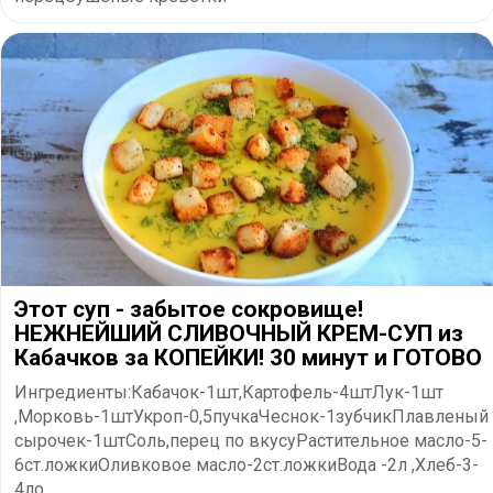
Этот суп - забытое сокровище!
НЕЖНЕЙШИЙ СЛИВОЧНЫЙ КРЕМ-СУП из
Кабачков за КОПЕЙКИ! 30 минут и ГОТОВО
Ингредиенты:Кабачок-1шт,Картофель-4штЛук-1шт
,Морковь-1штУкроп-0,5пучкаЧеснок-1зубчикПлавленый
сырочек-1штСоль,перец по вкусуРастительное масло-5-
6ст.ложкиОливковое масло-2ст.ложкиВода -2л ,Хлеб-3-
4ло...