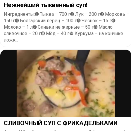
Нежнейший тыквенный суп!
Ингредиенты:➊ Тыква – 700 г➋ Лук – 200 г➌ Морковь –
150 г➍ Болгарский перец – 100 г➎ Чеснок – 15 г➏
Молоко – 1 л➐ Сливки не жирные – 50 г➑ Масло
сливочное – 20 г➒ Мёд – 40 г❿ Куркума – на кончике
ложк...
СЛИВОЧНЫЙ СУП С ФРИКАДЕЛЬКАМИ