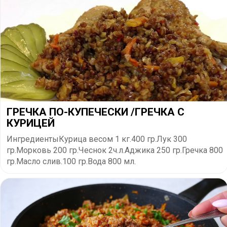
ГРЕЧКА ПО-КУПЕЧЕСКИ /ГРЕЧКА С
КУРИЦЕЙ
ИнгредиентыКурица весом 1 кг.400 гр.Лук 300
гр.Морковь 200 гр.Чеснок 2ч.л.Аджика 250 гр.Гречка 800
гр.Масло слив.100 гр.Вода 800 мл.