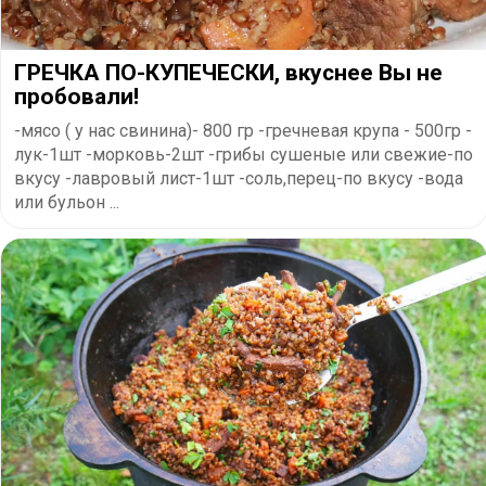
ГРЕЧКА ПО-КУПЕЧЕСКИ, вкуснее Вы не
пробовали!
-мясо ( у нас свинина)- 800 гр -гречневая крупа - 500гр -
лук-1шт -морковь-2шт -грибы сушеные или свежие-по
вкусу -лавровый лист-1шт -соль,перец-по вкусу -вода
или бульон ...