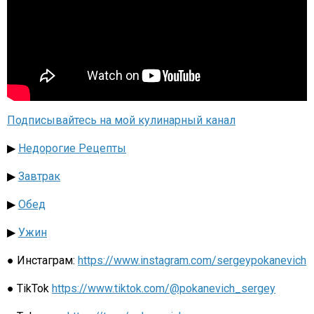
Подписывайтесь на мой кулинарный канал
▶
Недорогие Рецепты
▶
Завтрак
▶
Обед
▶
Ужин
● Инстаграм:
https://www.instagram.com/sergeypokanevich
● TikTok
https://www.tiktok.com/@pokanevich_sergey