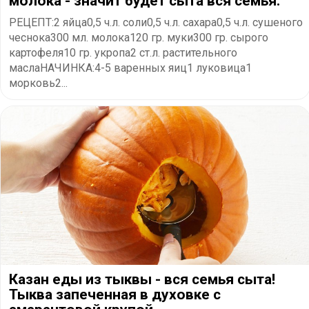
молока - значит будет сыта вся семья.
РЕЦЕПТ:2 яйца0,5 ч.л. соли0,5 ч.л. сахара0,5 ч.л. сушеного
чеснока300 мл. молока120 гр. муки300 гр. сырого
картофеля10 гр. укропа2 ст.л. растительного
маслаНАЧИНКА:4-5 варенных яиц1 луковица1
морковь2...
Казан еды из тыквы - вся семья сыта!
Тыква запеченная в духовке с