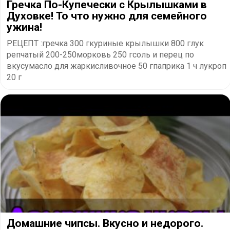
Гречка По-Купечески с Крылышками в
Духовке! То что нужно для семейного
ужина!
РЕЦЕПТ :гречка 300 гкуриные крылышки 800 глук
репчатый 200-250морковь 250 гсоль и перец по
вкусумасло для жаркисливочное 50 гпаприка 1 ч лукроп
20 г
Домашние чипсы. Вкусно и недорого.