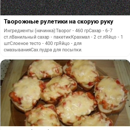
Творожные рулетики на скорую руку
Ингредиенты (начинка):Творог - 460 грСахар - 6-7
ст.лВанильный сахар - пакетикКрахмал - 2 ст.лЯйцо - 1
штСлоеное тесто - 400 грЯйцо - для
смазыванияСах.пудра для посыпки.