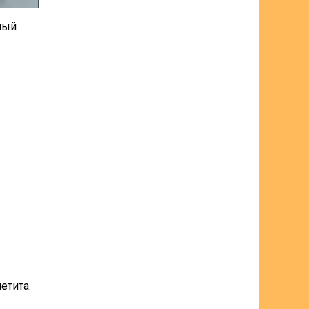
ный
етита.