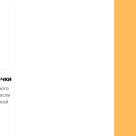
ечки
ного
 если
акой