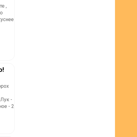
е ,
то
куснее
ю!
орох
)Лук -
ое - 2