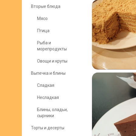
Вторые блюда
Мясо
Птица
Рыба и
морепродукты
Овощи и крупы
Выпечка и блины
Сладкая
Несладкая
Блины, оладьи,
сырники
Торты и десерты