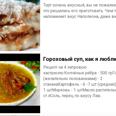
Торт оочень вкусный, вы не пожалеет
что решились его приготовить. Чем 
напоминает вкус Наполеона, даже в
Гороховый суп, как я любл
Рецепт на 4 литровую
кастрюлю:Копчёные рёбра - 500 грГ
(желательно половинками) - 2
стаканаКартофель - 6 -7 шт (средних
1 штМорковь - 1 штМасло растительн
ст.лСоль, перец по вкусу Лав...