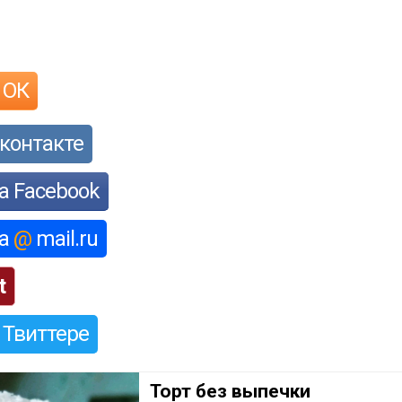
 ОК
контакте
а Facebook
на
@
mail.ru
t
 Твиттере
Торт без выпечки