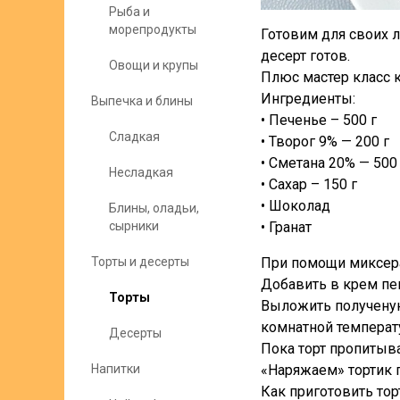
Рыба и
морепродукты
Готовим для своих л
десерт готов.
Овощи и крупы
Плюс мастер класс к
Ингредиенты:
Выпечка и блины
• Печенье – 500 г
Сладкая
• Творог 9% — 200 г
• Сметана 20% — 500
Несладкая
• Сахар – 150 г
• Шоколад
Блины, оладьи,
сырники
• Гранат
Торты и десерты
При помощи миксера 
Добавить в крем пе
Торты
Выложить полученую 
комнатной температ
Десерты
Пока торт пропитыва
Напитки
«Наряжаем» тортик п
Как приготовить тор