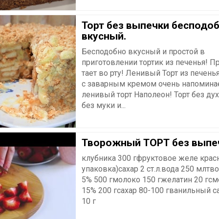
Торт без выпечки бесподо
вкусный.
Бесподобно вкусный и простой в
приготовлении тортик из печенья! П
тает во рту! Ленивый Торт из печень
с заварным кремом очень напомина
ленивый торт Наполеон! Торт без дух
без муки и...
Творожный ТОРТ без выпе
клубника 300 гфруктовое желе красн
упаковка)сахар 2 ст.л.вода 250 млтв
5% 500 гмолоко 150 гжелатин 20 гсм
15% 200 гсахар 80-100 гванильный с
10 г