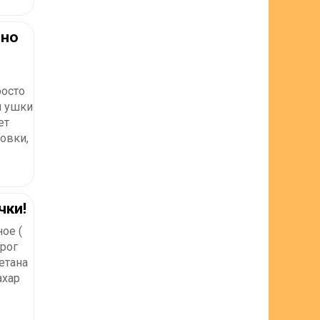
бно
росто
я ушки
ет
овки,
чки!
ое (
орог
етана
ахар