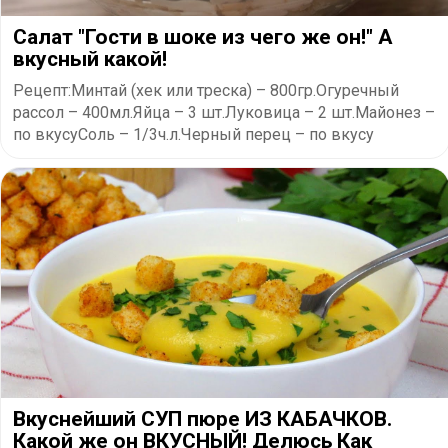
Салат "Гости в шоке из чего же он!" А
вкусный какой!
Рецепт:Минтай (хек или треска) – 800гр.Огуречный
рассол – 400мл.Яйца – 3 шт.Луковица – 2 шт.Майонез –
по вкусуСоль – 1/3ч.л.Черный перец – по вкусу
Вкуснейший СУП пюре ИЗ КАБАЧКОВ.
Какой же он ВКУСНЫЙ! Делюсь Как