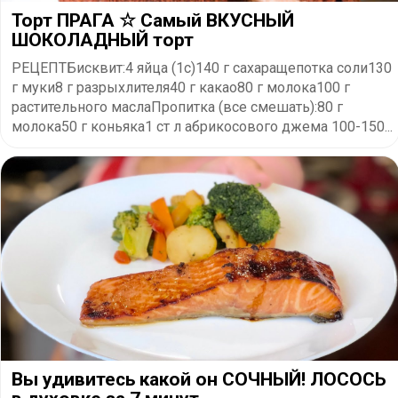
Торт ПРАГА ☆ Самый ВКУСНЫЙ
ШОКОЛАДНЫЙ торт
РЕЦЕПТБисквит:4 яйца (1с)140 г сахаращепотка соли130
г муки8 г разрыхлителя40 г какао80 г молока100 г
растительного маслаПропитка (все смешать):80 г
молока50 г коньяка1 ст л абрикосового джема 100-150...
Вы удивитесь какой он СОЧНЫЙ! ЛОСОСЬ