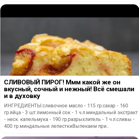
СЛИВОВЫЙ ПИРОГ! Ммм какой же он
вкусный, сочный и нежный! Всё смешали
и в духовку
ИНГРЕДИЕНТЫ:сливочное масло - 115 гр.сахар - 160
гр.яйца - 3 шт.лимонный сок - 1 ч.л.миндальный экстракт
- неск. капельмука - 190 гр.разрыхлитель - 1 ч.л.сливы -
400 гр.миндальные лепесткиВыпекаем при...