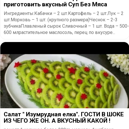
приготовить вкусный Суп Без Мяса
Ингредиенты:Кабачки – 2 шт.Картофель – 2 шт.Лук – 2
шт.Морковь – 1 шт. (крупного размера)Чеснок – 2-3
зубчикаПлавленый сырок Сливочный – 1 шт. Вода – 500-
600 млрастительное маслосоль, перец по вкусуре...
Салат " Изумрудная елка". ГОСТИ В ШОКЕ
ИЗ ЧЕГО ЖЕ ОН. А ВКУСНЫЙ КАКОЙ !