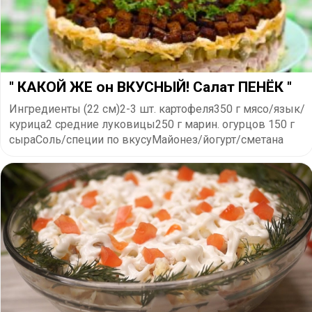
" КАКОЙ ЖЕ он ВКУСНЫЙ! Салат ПЕНЁК "
Ингредиенты (22 см)2-3 шт. картофеля350 г мясо/язык/
курица2 средние луковицы250 г марин. огурцов 150 г
сыраСоль/специи по вкусуМайонез/йогурт/сметана