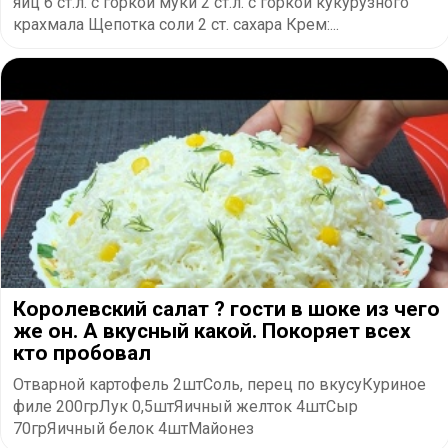
яиц 6 ст.л. с горкой муки 2 ст.л. с горкой кукурузного
крахмала Щепотка соли 2 ст. сахара Крем:...
Королевский салат ? гости в шоке из чего
же он. А вкусный какой. Покоряет всех
кто пробовал
Отварной картофель 2штСоль, перец по вкусуКуриное
филе 200грЛук 0,5штЯичный желток 4штСыр
70грЯичный белок 4штМайонез