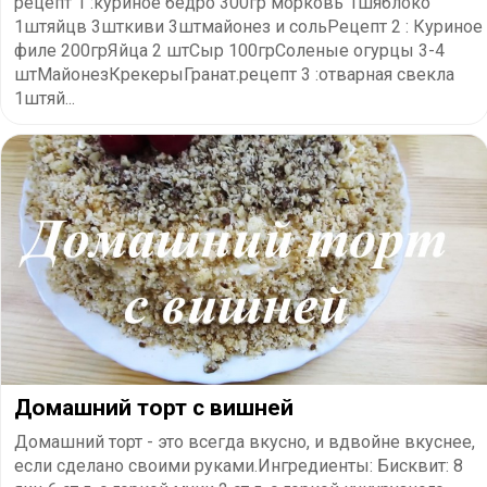
рецепт 1 :куриное бедро 300гр морковь 1шяблоко
1штяйцв 3шткиви 3штмайонез и сольРецепт 2 : Куриное
филе 200грЯйца 2 штСыр 100грСоленые огурцы 3-4
штМайонезКрекерыГранат.рецепт 3 :отварная свекла
1штяй...
Домашний торт с вишней
Домашний торт - это всегда вкусно, и вдвойне вкуснее,
если сделано своими руками.Ингредиенты: Бисквит: 8