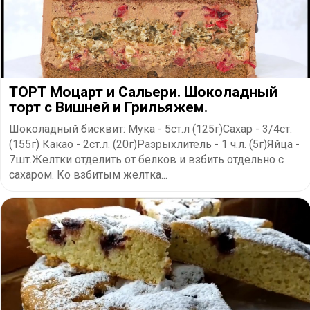
ТОРТ Моцарт и Сальери. Шоколадный
торт с Вишней и Грильяжем.
Шоколадный бисквит: Мука - 5ст.л (125г)Сахар - 3/4ст.
(155г) Какао - 2ст.л. (20г)Разрыхлитель - 1 ч.л. (5г)Яйца -
7шт.Желтки отделить от белков и взбить отдельно с
сахаром. Ко взбитым желтка...