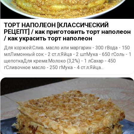
ТОРТ НАПОЛЕОН [КЛАССИЧЕСКИЙ
РЕЦЕПТ] / как приготовить торт наполеон
/ как украсить торт наполеон
Для коржей:Слив. масло или маргарин - 300 гВода - 150
млЛимонный сок - 2 ст.л.Яйца - 2 штМука - 650 гСоль - 1
щепоткаДля крема:Молоко (3,2%) - 1 лСахар - 450
гСливочное масло - 250 гМука - 4 ст.л.Яйца...