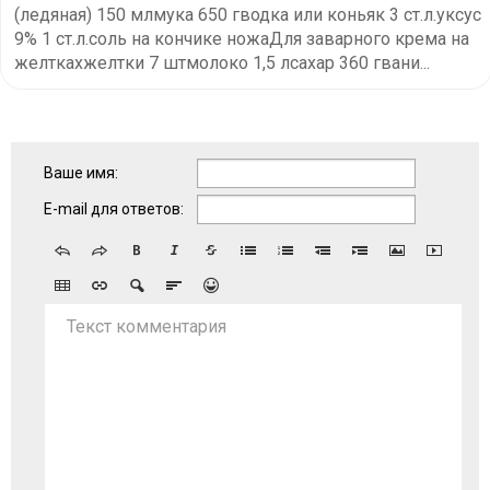
(ледяная) 150 млмука 650 гводка или коньяк 3 ст.л.уксус
9% 1 ст.л.соль на кончике ножаДля заварного крема на
желткахжелтки 7 штмолоко 1,5 лсахар 360 гвани...
Ваше имя:
E-mail для ответов:
Текст комментария