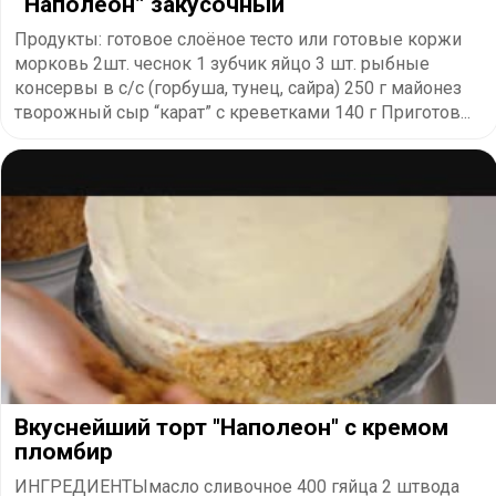
​“Наполеон” закусочный
Продукты: готовое слоёное тесто или готовые коржи
морковь 2шт. чеснок 1 зубчик яйцо 3 шт. рыбные
консервы в с/с (горбуша, тунец, сайра) 250 г майонез
творожный сыр “карат” с креветками 140 г Приготов...
Вкуснейший торт "Наполеон" с кремом
пломбир
ИНГРЕДИЕНТЫмасло сливочное 400 гяйца 2 штвода