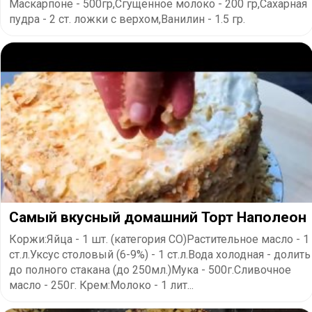
Маскарпоне - 500гр,Сгущенное молоко - 200 гр,Сахарная
пудра - 2 ст. ложки с верхом,Ванилин - 1.5 гр.
Самый вкусный домашний Торт Наполеон
Коржи:Яйца - 1 шт. (категория СО)Растительное масло - 1
ст.л.Уксус столовый (6-9%) - 1 ст.л.Вода холодная - долить
до полного стакана (до 250мл.)Мука - 500г.Сливочное
масло - 250г. Крем:Молоко - 1 лит...