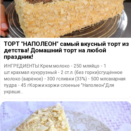
ТОРТ "НАПОЛЕОН" самый вкусный торт из
детства! Домашний торт на любой
праздник!
ИНГРЕДИЕНТЫ:Крем:молоко - 250 мляйцо - 1
шт.крахмал кукурузный - 2 ст.л. (без горки)сгущённое
молоко (варёное) - 300 гсливки (33%) - 500 млсахарная
пудра - 45 гКоржи:коржи слоеные "Наполеон"Для
украше...