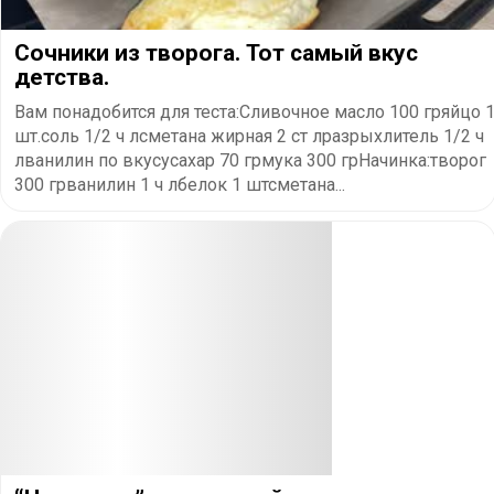
Сочники из творога. Тот самый вкус
детства.
Вам понадобится для теста:Сливочное масло 100 гряйцо 
шт.соль 1/2 ч лсметана жирная 2 ст лразрыхлитель 1/2 ч
лванилин по вкусусахар 70 грмука 300 грНачинка:творог
300 грванилин 1 ч лбелок 1 штсметана...