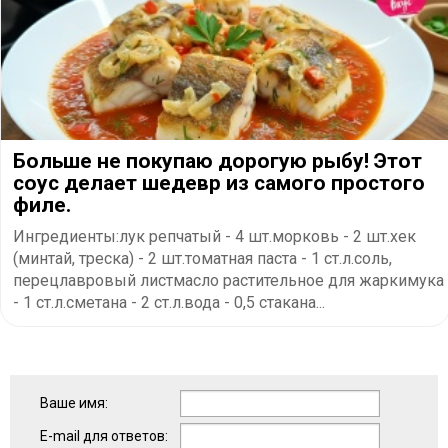
Больше не покупаю дорогую рыбу! Этот
соус делает шедевр из самого простого
филе.
Ингредиенты:лук репчатый - 4 шт.морковь - 2 шт.хек
(минтай, треска) - 2 шт.томатная паста - 1 ст.л.соль,
перецлавровый листмасло растительное для жаркимука
- 1 ст.л.сметана - 2 ст.л.вода - 0,5 стакана...
Ваше имя:
E-mail для ответов: