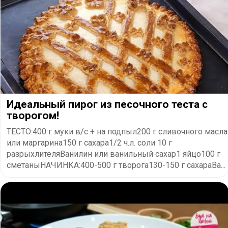
Идеальный пирог из песочного теста с
творогом!
TECTO:400 г муки в/с + на подпыл200 г сливочного масла
или маргарина150 г сахара1/2 ч.л. соли 10 г
разрыхлителяВанилин или ванильный сахар1 яйцо100 г
сметаныНАЧИНКА:400-500 г творога130-150 г сахараВа...