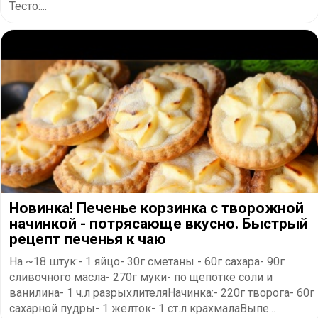
Тесто:...
Новинка! Печенье корзинка с творожной
начинкой - потрясающе вкусно. Быстрый
рецепт печенья к чаю
На ~18 штук:- 1 яйцо- 30г сметаны - 60г сахара- 90г
сливочного масла- 270г муки- по щепотке соли и
ванилина- 1 ч.л разрыхлителяНачинка:- 220г творога- 60г
сахарной пудры- 1 желток- 1 ст.л крахмалаВыпе...