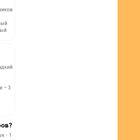
чиков
рный
рый
адкий
е – 3
ров?
к - 1