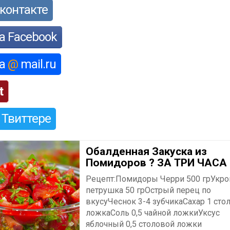
контакте
а Facebook
на
@
mail.ru
t
 Твиттере
Обалденная Закуска из
Помидоров ? ЗА ТРИ ЧАСА
Рецепт:Помидоры Черри 500 грУкро
петрушка 50 грОстрый перец по
вкусуЧеснок 3-4 зубчикаСахар 1 сто
ложкаСоль 0,5 чайной ложкиУксус
яблочный 0,5 столовой ложки