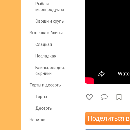
Рыба и
морепродукты
Овощи и крупы
Выпечка и блины
Сладкая
Несладкая
Блины, оладьи,
сырники
Торты и десерты
Торты
Десерты
Поделиться в
Напитки