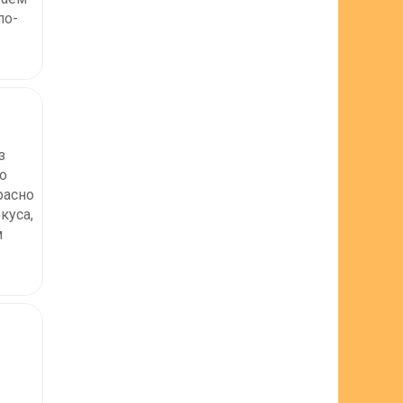
по-
з
о
расно
куса,
м