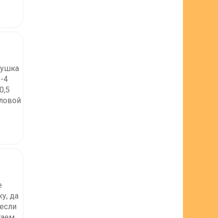
рушка
-4
0,5
оловой
е
у, да
 если
гаем