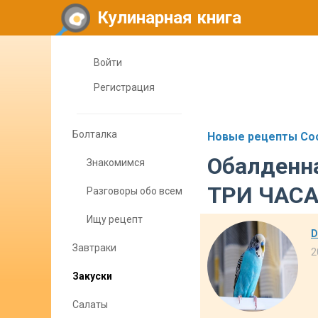
Кулинарная книга
Войти
Регистрация
Болталка
Новые рецепты Coo
Обалденна
Знакомимся
ТРИ ЧАС
Разговоры обо всем
Ищу рецепт
D
Завтраки
2
Закуски
Салаты