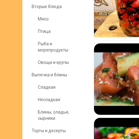
Вторые блюда
Мясо
Птица
Рыба и
морепродукты
Овощи и крупы
Выпечка и блины
Сладкая
Несладкая
Блины, оладьи,
сырники
Торты и десерты