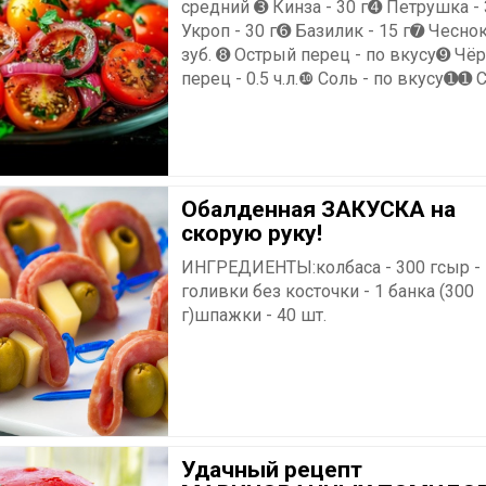
средний ➌ Кинза - 30 г➍ Петрушка - 
Укроп - 30 г➏ Базилик - 15 г➐ Чеснок
зуб. ➑ Острый перец - по вкусу➒ Чё
перец - 0.5 ч.л.❿ Соль - по вкусу➊➊ Са
Обалденная ЗАКУСКА на
скорую руку!
ИНГРЕДИЕНТЫ:колбаса - 300 гсыр -
голивки без косточки - 1 банка (300
г)шпажки - 40 шт.
Удачный рецепт