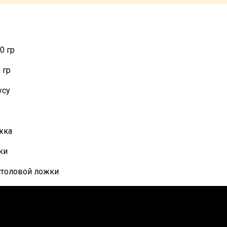
0 гр
 гр
усу
жка
ки
 столовой ложки