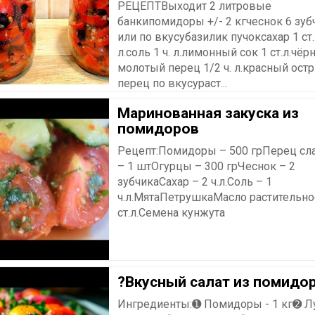
РЕЦЕПТВыходит 2 литровые
банкипомидоры +/- 2 кгчеснок 6 зуб
или по вкусубазилик пучоксахар 1 ст.
л.соль 1 ч. л.лимонный сок 1 ст.л.чё
молотый перец 1/2 ч. л.красный ост
перец по вкусураст...
Маринованная закуска из
помидоров
Рецепт:Помидоры – 500 грПерец сл
– 1 штОгурцы – 300 грЧеснок – 2
зубчикаСахар – 2 ч.л.Соль – 1
ч.л.МятаПетрушкаМасло растительно
ст.л.Семена кунжута
?Вкусный салат из помидо
Ингредиенты:➊ Помидоры - 1 кг➋ Лу