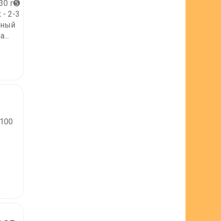
30 г➎
 - 2-3
рный
...
 100