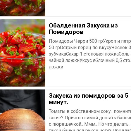
Обалденная Закуска из
Помидоров
Помидоры Черри 500 грУкроп и пет
50 грОстрый перец по вкусуЧеснок 3
зубчикаСахар 1 столовая ложкаСоль 
чайной ложкиУксус яблочный 0,5 ст
ложки
Закуска из помидоров за 5
минут.
Томаты в собственном соку.. помнит
такие? Приятно зимой достать баночк
с пюрешечкой.. Ммм.. Но что делать,
такой банки под рукой нету? Предла