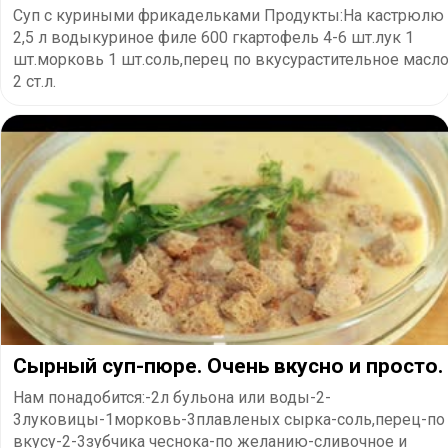
Суп с куриными фрикадельками Продукты:На кастрюлю
2,5 л водыкуриное филе 600 гкартофель 4-6 шт.лук 1
шт.морковь 1 шт.соль,перец по вкусурастительное масл
2 ст.л.
Сырный суп-пюре. Очень вкусно и просто.
Нам понадобится:-2л бульона или воды-2-
3луковицы-1морковь-3плавленых сырка-соль,перец-по
вкусу-2-3зубчика чеснока-по желанию-сливочное и