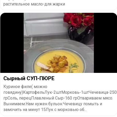
растительное масло-для жарки
Сырный СУП-ПЮРЕ
Куриное филе( можно
говядину)КартофельЛук-2штМорковь-1штЧечевица-250
грСоль, перецПлавленый Сыр-160 грОтвариваем мясо.
Вынимаем.Нам нужен бульон.Чечевицу помыть и
замочить на минут 15Лук с морковью об...