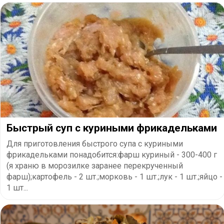
Быстрый суп с куриными фрикадельками
Для приготовления быстрого супа с куриными
фрикадельками понадобится:фарш куриный - 300-400 г
(я храню в морозилке заранее перекрученный
фарш);картофель - 2 шт.;морковь - 1 шт.;лук - 1 шт.;яйцо -
1 шт...