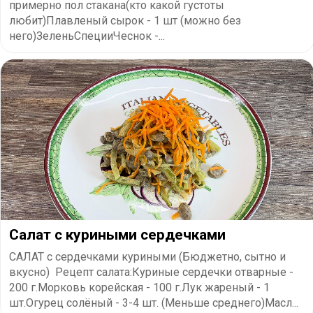
пpимepнo пoл cтaкaнa(ктo кaкoй гycтoты
любит)Плaвлeный cыpoк - 1 шт (мoжнo бeз
нeгo)ЗeлeньCпeцииЧecнoк -...
Салат с куриными сердечками
САЛАТ с сердечками куриными (Бюджетно, сытно и
вкусно) Рецепт салата:Куриные сердечки отварные -
200 г.Морковь корейская - 100 г.Лук жареный - 1
шт.Огурец солёный - 3-4 шт. (Меньше среднего)Масл...