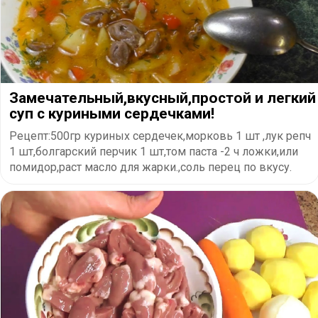
Замечательный,вкусный,простой и легкий
суп с куриными сердечками!
Рецепт:500гр куриных сердечек,морковь 1 шт ,лук репч
1 шт,болгарский перчик 1 шт,том паста -2 ч ложки,или
помидор,раст масло для жарки.,соль перец по вкусу.