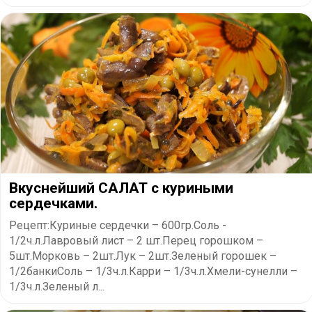
Вкуснейший САЛАТ с куриными
сердечками.
Рецепт:Куриные сердечки – 600гр.Соль -
1/2ч.л.Лавровый лист – 2 шт.Перец горошком –
5шт.Морковь – 2шт.Лук – 2шт.Зеленый горошек –
1/2банкиСоль – 1/3ч.л.Карри – 1/3ч.л.Хмели-сунелли –
1/3ч.л.Зеленый л...