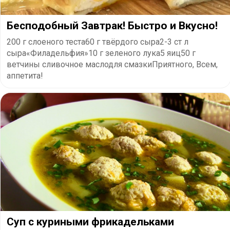
Бесподобный Завтрак! Быстро и Вкусно!
200 г слоеного теста60 г твёрдого сыра2-3 ст л
сыра«Филадельфия»10 г зеленого лука5 яиц50 г
ветчины сливочное маслодля смазкиПриятного, Всем,
аппетита!
Суп с куриными фрикадельками