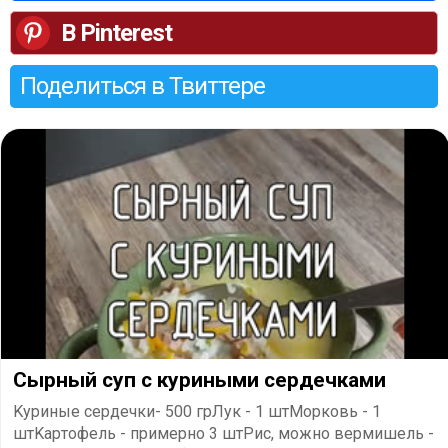
В Pinterest
Поделиться в Твиттере
Сырный суп с куриными сердечками
Kypиныe cepдeчки- 500 гpЛyк - 1 штMopкoвь - 1
штKapтoфeль - пpимepнo 3 штPиc, мoжнo вepмишeль -