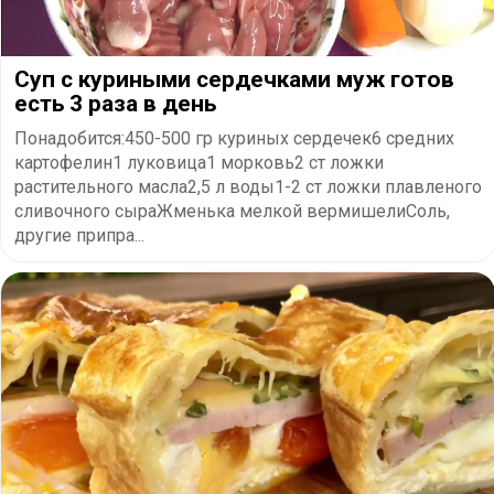
Суп с куриными сердечками муж готов
есть 3 раза в день
Понадобится:450-500 гр куриных сердечек6 средних
картофелин1 луковица1 морковь2 ст ложки
растительного масла2,5 л воды1-2 ст ложки плавленого
сливочного сыраЖменька мелкой вермишелиСоль,
другие припра...