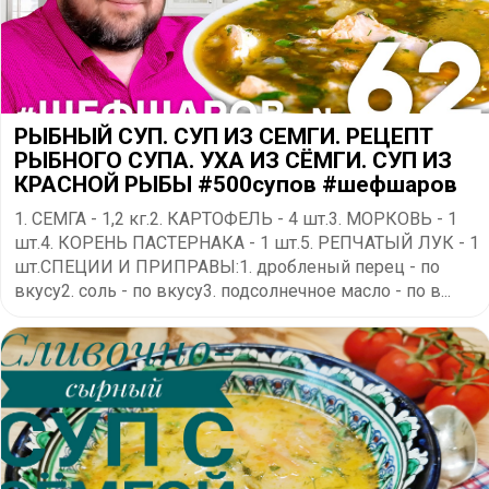
РЫБНЫЙ СУП. СУП ИЗ СЕМГИ. РЕЦЕПТ
РЫБНОГО СУПА. УХА ИЗ СЁМГИ. СУП ИЗ
КРАСНОЙ РЫБЫ #500супов #шефшаров
1. СЕМГА - 1,2 кг.2. КАРТОФЕЛЬ - 4 шт.3. МОРКОВЬ - 1
шт.4. КОРЕНЬ ПАСТЕРНАКА - 1 шт.5. РЕПЧАТЫЙ ЛУК - 1
шт.СПЕЦИИ И ПРИПРАВЫ:1. дробленый перец - по
вкусу2. соль - по вкусу3. подсолнечное масло - по в...