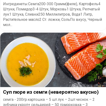
Ингрединеты:Семга200-300 Грамм(филе), Картофель4
Штуки, Помидор3-4 Штук, Морковь1 Штука, Репчатый
лук1 Штука, Сливки250 Миллилитров, Вода1 Литр,
Растительное масло2 Ст. ложки, СольПо вкусу, Черный
мол...
Суп пюре из семги (невероятно вкусно)
семга - 200гр.картошка – 5 шт.лук – 2шт.чеснок – 2
зубчика.укроп+ сельдерей – 50 грморковка – 3