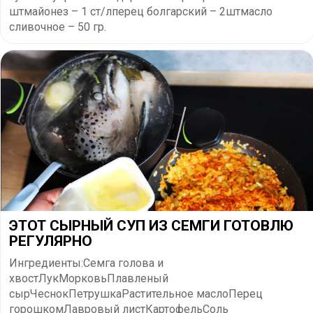
штмайонез – 1 ст/лперец болгарский – 2штмасло
сливочное – 50 гр.
ЭТОТ СЫРНЫЙ СУП ИЗ СЕМГИ ГОТОВЛЮ
РЕГУЛЯРНО
Ингредиенты:Семга голова и
хвостЛукМорковьПлавленый
сырЧеснокПетрушкаРастительное маслоПерец
горошкомЛавровый листКартофельСоль