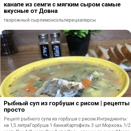
канапе из семги с мягким сыром самые
вкусные от Довна
творожный сырлимонсольперецкаперсы
Рыбный суп из горбуши с рисом | рецепты
просто
Рецепт рыбного супа из горбуши с рисом.Ингредиенты:
на 1,5 литраГорбуша 1 банкаКартофель 3 шт.Морковь 1/2