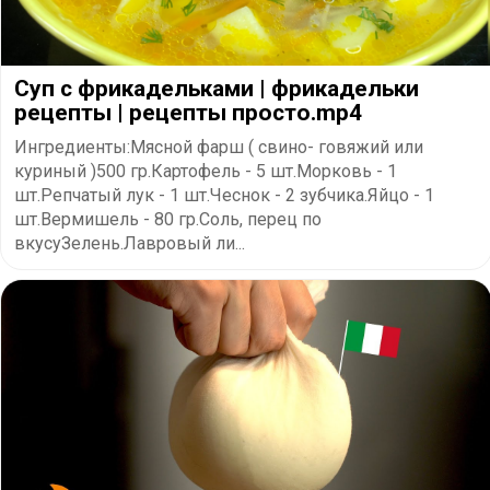
Суп с фрикадельками | фрикадельки
рецепты | рецепты просто.mp4
Ингредиенты:Мясной фарш ( свино- говяжий или
куриный )500 гр.Картофель - 5 шт.Морковь - 1
шт.Репчатый лук - 1 шт.Чеснок - 2 зубчика.Яйцо - 1
шт.Вермишель - 80 гр.Соль, перец по
вкусуЗелень.Лавровый ли...