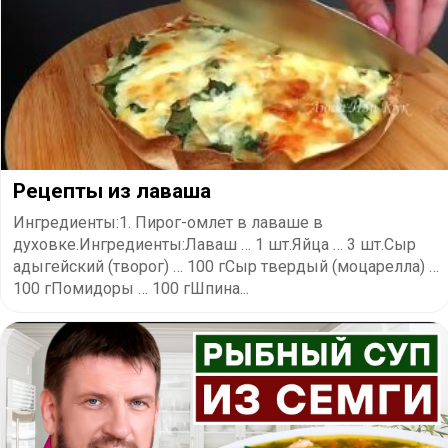
Рецепты из лаваша
Ингредиенты:1. Пирог-омлет в лаваше в
духовке.Ингредиенты:Лаваш … 1 шт.Яйца … 3 шт.Сыр
адыгейский (творог) … 100 гСыр твердый (моцарелла) …
100 гПомидоры … 100 гШпина...