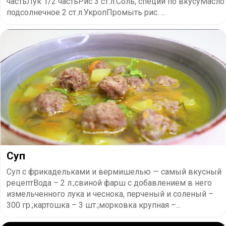
частьЛук 1/2 частьРис 3 ст.л.Соль, специи по вкусуМасло
подсолнечное 2 ст.л.УкропПромыть рис. ...
Суп
Суп с фрикадельками и вермишелью — самый вкусный
рецептВода – 2 л.;свиной фарш с добавлением в него
измельченного лука и чеснока, перченый и соленый –
300 гр.;картошка – 3 шт.;морковка крупная –...