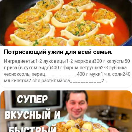
Потрясающий ужин для всей семьи.
Ингредиенты:1-2 луковицы1-2 моркови300 г капусты50
г риса (в сухом виде)400 г фарша петрушка2-3 зубчика
чесноксоль, перец____________400 г муки1 ч.л. соли240
мл кипятка2 ст.л растит.масла____________2...