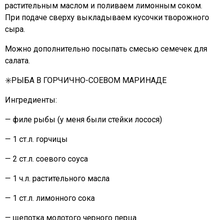
растительным маслом и поливаем лимонным соком.
При подаче сверху выкладываем кусочки творожного
сыра.
Можно дополнительно посыпать смесью семечек для
салата.
✳️РЫБА В ГОРЧИЧНО-СОЕВОМ МАРИНАДЕ
Ингредиенты:
— филе рыбы (у меня были стейки лосося)
— 1 ст.л. горчицы
— 2 ст.л. соевого соуса
— 1 ч.л. растительного масла
— 1 ст.л. лимонного сока
— щепотка молотого черного перца