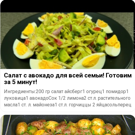
Салат с авокадо для всей семьи! Готовим
за 5 минут!
Ингредиенты:200 гр салат айсберг1 огурец1 помидор1
луковица1 авокадоСок 1/2 лимона2 ст.л. растительного
масла1 ст. л. майонеза1 ст.л. горчиццы 2 яйцасольперец