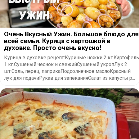
Очень Вкусный Ужин. Большое блюдо для
всей семьи. Курица с картошкой в
духовке. Просто очень вкусно!
Курица в духовке рецепт:Куриные ножки 2 кг.Картофель
1 кг.Сушеный чеснок и свежийСушеный укропЛук 2
шт.Соль, перец, паприкаПодсолнечное маслоКрасный
лук для подачиРукав для запеканияСалат из капусты р...