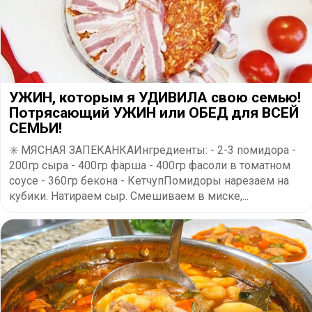
УЖИН, которым я УДИВИЛА свою семью!
Потрясающий УЖИН или ОБЕД для ВСЕЙ
СЕМЬИ!
✳️ МЯСНАЯ ЗАПЕКАНКАИнгредиенты: - 2-3 помидора -
200гр сыра - 400гр фарша - 400гр фасоли в томатном
соусе - 360гр бекона - КетчупПомидоры нарезаем на
кубики. Натираем сыр. Смешиваем в миске,...