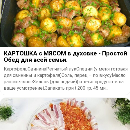
КАРТОШКА с МЯСОМ в духовке - Простой
Обед для всей семьи.
КартофельСвининаРепчатый лукСпеции (у меня готовая
для свинины и картофеля)Соль, перец – по вкусуМасло
растительноеЗелень (для подачи)(кол-во продуктов на
ваше усмотрение).Запекать при t 200 гр. 45 ми...