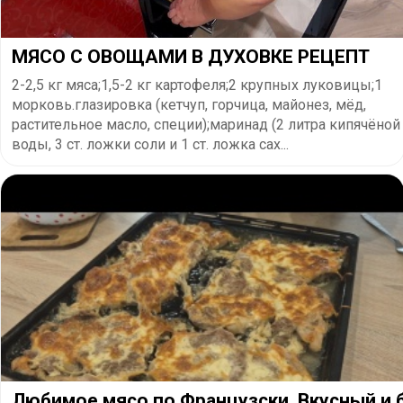
МЯСО С ОВОЩАМИ В ДУХОВКЕ РЕЦЕПТ
2-2,5 кг мяса;1,5-2 кг картофеля;2 крупных луковицы;1
морковь.глазировка (кетчуп, горчица, майонез, мёд,
растительное масло, специи);маринад (2 литра кипячёной
воды, 3 ст. ложки соли и 1 ст. ложка сах...
Любимое мясо по Французски. Вкусный и