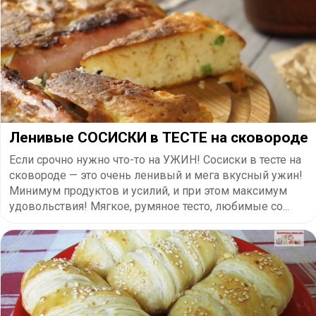
​Ленивые СОСИСКИ в ТЕСТЕ на сковороде
Если срочно нужно что-то на УЖИН! Сосиски в тесте на
сковороде — это очень ленивый и мега вкусный ужин!
Минимум продуктов и усилий, и при этом максимум
удовольствия! Мягкое, румяное тесто, любимые со...