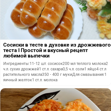
Сосиски в тесте в духовке из дрожжевого
теста I Простой и вкусный рецепт
любимой выпечки
Ингредиенты:11-12 шт. сосисок200 мл теплого молока2
ч.л. сухих дрожжей1 ст.л. сахара0,5 ч.л. соли1 яйцо4 ст.л
растительного масла350 - 400 г мукиДля смазывания:1
яичный желток1 ст.л. молока