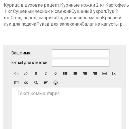
Курица в духовке рецепт:Куриные ножки 2 кг.Картофель
1 кг.Сушеный чеснок и свежийСушеный укропЛук 2
шт.Соль, перец, паприкаПодсолнечное маслоКрасный
лук для подачиРукав для запеканияСалат из капусты р...
Ваше имя:
E-mail для ответов:
Текст комментария