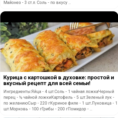
Майонез - 3 ст.л. Соль - по вкусу ...
Курица с картошкой в духовке: простой и
вкусный рецепт для всей семьи!
Ингредиенты:Яйца - 4 шт.Соль - 1 чайная ложкаЧерный
перец - ½ чайной ложкиКартофель - 5 шт.Зеленый лук -
по желаниюСыр - 220 гКуриное филе - 1 шт.Луковица - 1
шт.Морковь - 100 гГрибы - 200 гПомидор - ...