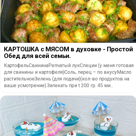
КАРТОШКА с МЯСОМ в духовке - Простой
Обед для всей семьи.
КартофельСвининаРепчатый лукСпеции (у меня готовая
для свинины и картофеля)Соль, перец – по вкусуМасло
растительноеЗелень (для подачи)(кол-во продуктов на
ваше усмотрение).Запекать при t 200 гр. 45 ми...