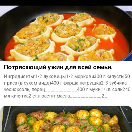
Потрясающий ужин для всей семьи.
Ингредиенты:1-2 луковицы1-2 моркови300 г капусты50
г риса (в сухом виде)400 г фарша петрушка2-3 зубчика
чесноксоль, перец____________400 г муки1 ч.л. соли240
мл кипятка2 ст.л растит.масла____________2...