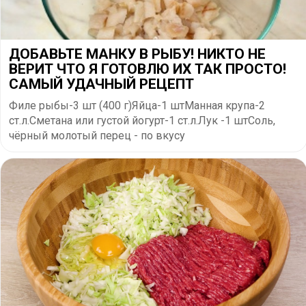
ДОБАВЬТЕ МАНКУ В РЫБУ! НИКТО НЕ
ВЕРИТ ЧТО Я ГОТОВЛЮ ИХ ТАК ПРОСТО!
САМЫЙ УДАЧНЫЙ РЕЦЕПТ
Филе рыбы-3 шт (400 г)Яйца-1 штМанная крупа-2
ст.л.Сметана или густой йогурт-1 ст.л.Лук -1 штСоль,
чёрный молотый перец - по вкусу