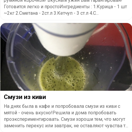
румяной корочкой! Вкусный ужин Вам гарантирован!
Готовится легко и простоИнгредиенты : 1.Курица - 1 шт
~2кг 2.Сметана - 2ст.л 3.Кетчуп - 3 ст.л 4.С...
Смузи из киви
На днях была в кафе и попробовала смузи из киви с
мятой - очень вкусно!Решила и дома попробовать
проэкспериментировать. Смузи хороши тем, что могут
заменить перекус или завтрак, не оставляют чувства т...