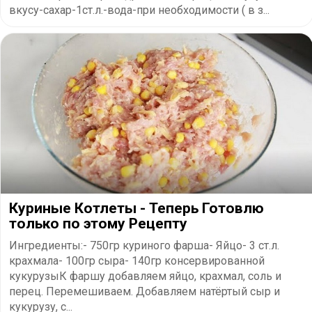
вкусу-сахар-1ст.л.-вода-при необходимости ( в з...
Куриные Котлеты - Теперь Готовлю
только по этому Рецепту
Ингредиенты:- 750гр куриного фарша- Яйцо- 3 ст.л.
крахмала- 100гр сыра- 140гр консервированной
кукурузыК фаршу добавляем яйцо, крахмал, соль и
перец. Перемешиваем. Добавляем натёртый сыр и
кукурузу, с...